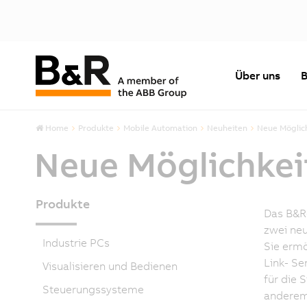
Über uns
B
Home
Produkte
Mobile Automation
Neuheiten
Neue Möglic
Neue Möglichkei
Produkte
Das B&R
zwei neu
Industrie PCs
Sie ermö
Link- S
Visualisieren und Bedienen
für die 
Steuerungssysteme
anderem