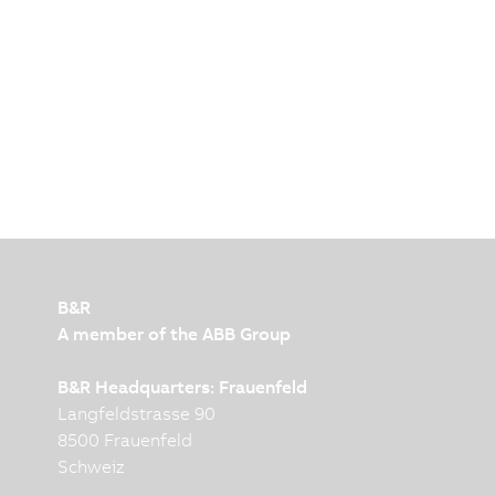
B&R
A member of the ABB Group
B&R Headquarters: Frauenfeld
Langfeldstrasse 90
8500 Frauenfeld
Schweiz