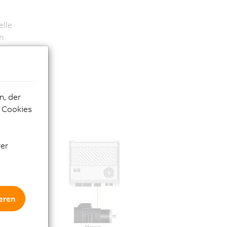
elle
n
d
ung
.
n, der
zu
e Cookies
rer
eren
tine