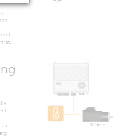
ig.
ren
ietet
 ist.
ung
die
mit
sen
ung