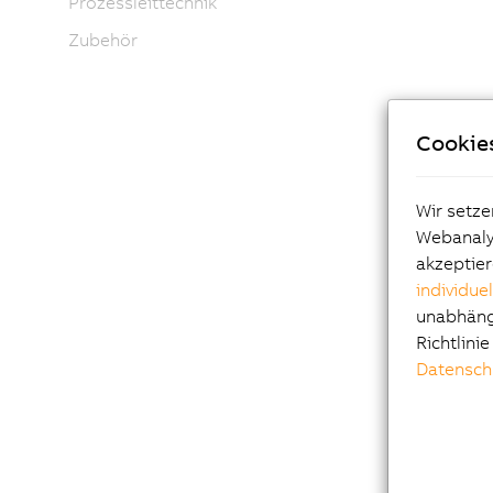
Prozessleittechnik
Zubehör
Cookie
Wir setze
Webanalys
akzeptier
individue
unabhängi
Richtlini
Datensch