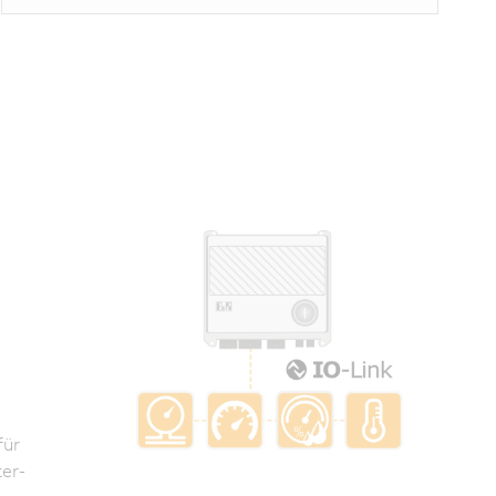
für
er-