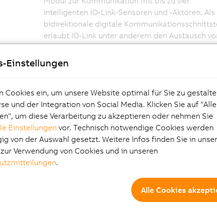
Modul zur Kommunikation mit bis zu vier
intelligenten IO-Link-Sensoren und -Aktoren. Als
bidirektionale digitale Kommunikationsschnittst
erlaubt IO-Link unter anderem den Austausch vo
Parameterdaten und Diagnoseinformationen un
ermöglicht so eine intelligente Anbindung von
s-Einstellungen
Sensoren und Schaltgeräten an die
X90-Steuer
Damit ist IO-Link die ideale Ergänzung zum
n Cookies ein, um unsere Website optimal für Sie zu gestalte
industriellen Echtzeit-Ethernet POWERLINK und 
e und der Integration von Social Media. Klicken Sie auf "All
CAN-basierten Netzwerken.
en", um diese Verarbeitung zu akzeptieren oder nehmen Sie
lle Einstellungen
vor. Technisch notwendige Cookies werden
g von der Auswahl gesetzt. Weitere Infos finden Sie in unse
Schrittmotoren
e zur Verwendung von Cookies und in unseren
utzmitteilungen
.
direkt ansteuern
Alle Cookies akzepti
Mit dem X90-Modul ergänzt B&R seine
Produktpalette um eine weitere X90-Optionspla