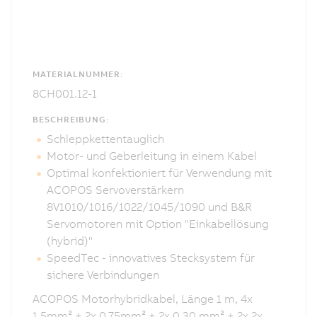
MATERIALNUMMER:
8CH001.12-1
BESCHREIBUNG:
Schleppkettentauglich
Motor- und Geberleitung in einem Kabel
Optimal konfektioniert für Verwendung mit
ACOPOS Servoverstärkern
8V1010/1016/1022/1045/1090 und B&R
Servomotoren mit Option "Einkabellösung
(hybrid)"
SpeedTec - innovatives Stecksystem für
sichere Verbindungen
ACOPOS Motorhybridkabel, Länge 1 m, 4x
1,5mm² + 2x 0,75mm² + 2x 0,30 mm² + 2x 2x