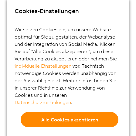
ACOPOSmicro
Cookies-Einstellungen
ACOPOS X
ACOPOS M4
Wir setzen Cookies ein, um unsere Website
ACOPOS
optimal für Sie zu gestalten, der Webanalyse
ACOPOS P3
und der Integration von Social Media. Klicken
Sie auf "Alle Cookies akzeptieren", um diese
ACOPOSmulti
Verarbeitung zu akzeptieren oder nehmen Sie
ACOPOSremote
individuelle Einstellungen
vor. Technisch
notwendige Cookies werden unabhängig von
ACOPOSmotor
der Auswahl gesetzt. Weitere Infos finden Sie
Frequenzumrichter (VFD)
in unserer Richtlinie zur Verwendung von
Cookies und in unseren
Synchronmotoren 8LS-4
Datenschutzmitteilungen
.
Synchronmotoren 8MS-4
ACOPOSmotor Compact
Alle Cookies akzeptieren
Servomotoren 8WSA