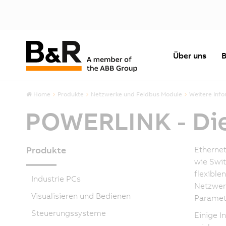
Über uns
B
Home
Produkte
Netzwerke und Feldbus Module
Weitere Inf
POWERLINK - Die
Produkte
Ethernet
wie Swit
flexible
Industrie PCs
Netzwerk
Visualisieren und Bedienen
Paramet
Steuerungssysteme
Einige I