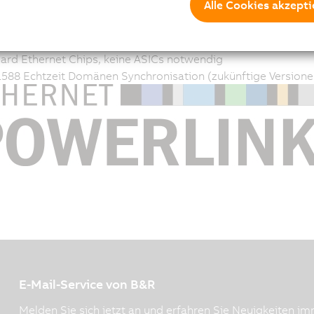
Alle Cookies akzepti
1158
sierende Protokolle (UDP, TCP, etc.)
ard Geräteprofile: CANopen EN 50325-4 für die Automatisie
ard Ethernet Chips, keine ASICs notwendig
1588 Echtzeit Domänen Synchronisation (zukünftige Versione
E-Mail-Service von B&R
Melden Sie sich jetzt an und erfahren Sie Neuigkeiten imm