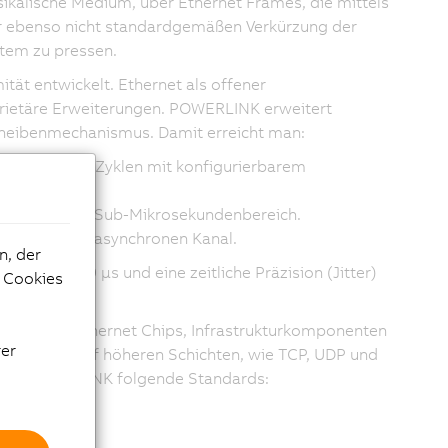
kalische Medium, über Ethernet Frames, die mittels
ur ebenso nicht standardgemäßen Verkürzung der
tem zu pressen.
t entwickelt. Ethernet als offener
prietäre Erweiterungen.
POWERLINK
erweitert
scheibenmechanismus. Damit erreicht man:
en isochronen Zyklen mit konfigurierbarem
r Präzision im Sub-Mikrosekundenbereich.
reservierten asynchronen Kanal.
n, der
 unter 200 μs und eine zeitliche Präzision (Jitter)
e Cookies
 Standard Ethernet Chips, Infrastrukturkomponenten
rer
Protokolle auf höheren Schichten, wie TCP, UDP und
füllt POWERLINK folgende Standards: