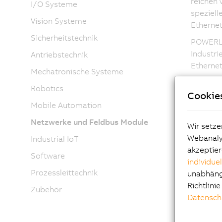
reichen 
I/O Systeme
speziell
Vision Systeme
Etherne
Sicherheitstechnik
POWERLIN
Industri
Antriebstechnik
Ethernet
Mechatronische Systeme
Die g
Robotics
Zeitve
Cookie
Mobile Automation
Die z
Die Ü
Netzwerke und Feldbus Module
Wir setze
Aktuelle
Webanalys
Industrial IoT
von bess
akzeptier
Software
individue
Auf Grun
Prozessleittechnik
unabhängi
oder Tes
Richtlini
darüber,
Zubehör
Datensch
IEEE 
IEC 6