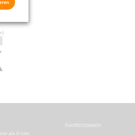
eren
rung
n)
Kundenmagazin
er als Erster.