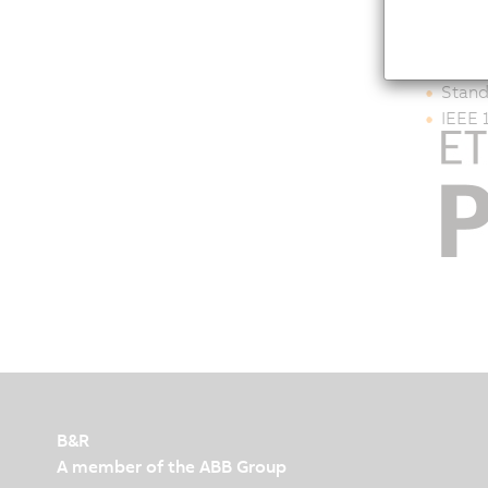
IEC 6
IP-ba
Stand
Stand
IEEE 
B&R
A member of the ABB Group