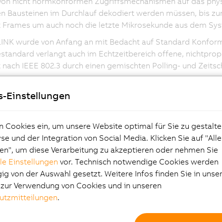
von nicht normkonformen Zugriffsmechanismen auf das physi
en Bausteinen im Durchlauf dekodiert werden müssen, bis z
t Frames um auch noch die letzte Mikrosekunde aus dem Sys
K wurde von Anfang an mit Bedacht auf Standard Konformitä
estandard verlangt auch im Echtzeitbereich offene, nichtpro
 nach IEEE 802.3 durch einen gemischten Polling- und Zeit
arantierte Übertragung von zeitkritischen Daten in sehr kurz
rhalten.
s-Einstellungen
eitliche Synchronisation aller Netzwerkknoten mit sehr hohe
bertragung des weniger zeitkritischen Datenaufkommens im 
n Cookies ein, um unsere Website optimal für Sie zu gestalte
 Implementierungen von POWERLINK erreichen Zykluszeiten von
e und der Integration von Social Media. Klicken Sie auf "All
er als 1 μs.
en", um diese Verarbeitung zu akzeptieren oder nehmen Sie
lle Einstellungen
vor. Technisch notwendige Cookies werden
d der Standard Konformität von POWERLINK ist es möglich,
g von der Auswahl gesetzt. Weitere Infos finden Sie in unse
t- und Messsysteme weiter zu verwenden. Alle IP-basierten 
e zur Verwendung von Cookies und in unseren
 können ohne Änderung eingesetzt werden. Im Einzelnen er
utzmitteilungen
.
802.3 Fast Ethernet
1748-2