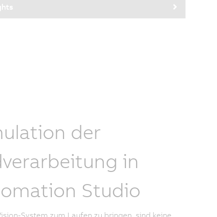
ghts
ulation der
dverarbeitung in
omation Studio
ision-System zum Laufen zu bringen, sind keine