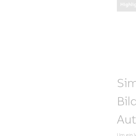
Highli
Sim
Bil
Aut
Um ein V