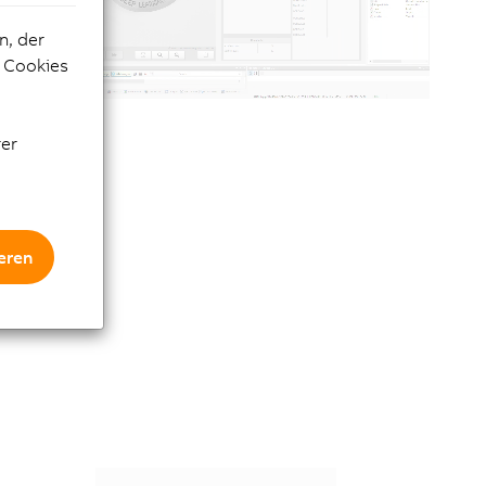
n, der
e Cookies
rer
eren