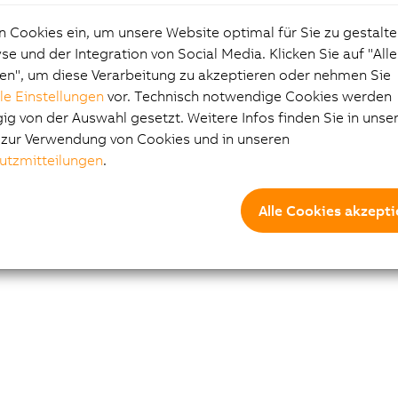
e Anweisungen benötigen. Sie liefern hervorragende
sse unter schwierigen Bedingungen und bewältigen
n Cookies ein, um unsere Website optimal für Sie zu gestalte
sehbare Variationen bei Beleuchtung, Materialien
e und der Integration von Social Media. Klicken Sie auf "All
ekten. Zu den Deep-Learning-Funktionen gehören
en", um diese Verarbeitung zu akzeptieren oder nehmen Sie
nderem optische Zeichenerkennung (OCR),
lle Einstellungen
vor. Technisch notwendige Cookies werden
erkennung, Klassifizierung und Segmentierung.
g von der Auswahl gesetzt. Weitere Infos finden Sie in unse
e zur Verwendung von Cookies und in unseren
utzmitteilungen
.
erfahren
Alle Cookies akzepti