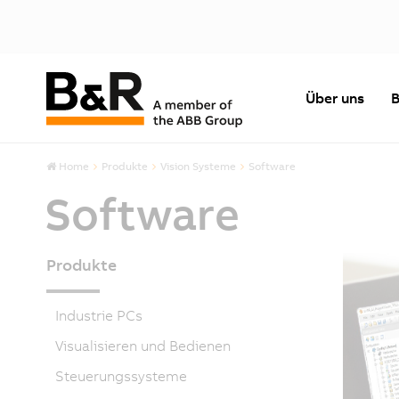
Über uns
B
Home
Produkte
Vision Systeme
Software
Software
Produkte
Industrie PCs
Visualisieren und Bedienen
Steuerungssysteme