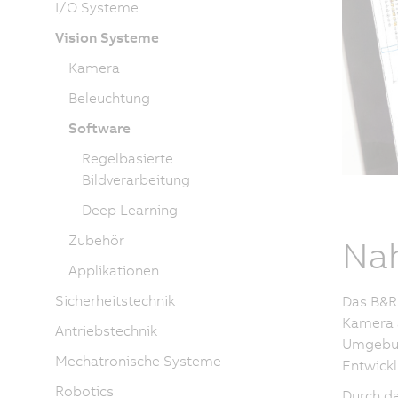
I/O Systeme
Vision Systeme
Kamera
Beleuchtung
Software
Regelbasierte
Bildverarbeitung
Deep Learning
Zubehör
Nah
Applikationen
Sicherheitstechnik
Das B&R 
Kamera a
Antriebstechnik
Umgebung
Mechatronische Systeme
Entwickl
Robotics
Durch da