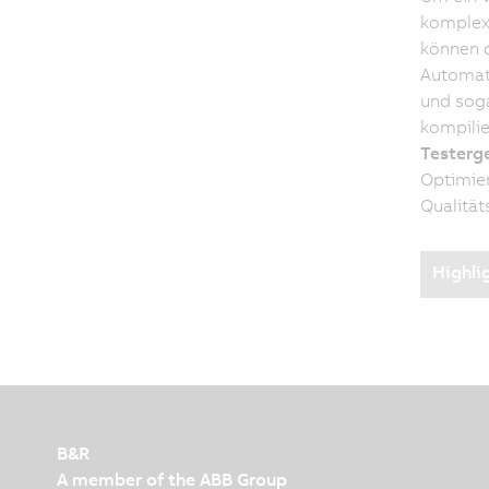
komplexe
können d
Automat
und soga
kompilie
Testerge
Optimier
Qualität
Highli
B&R
A member of the ABB Group