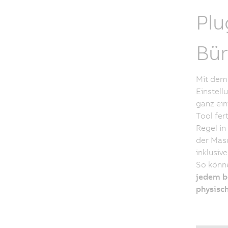
Plu
Bür
Mit dem 
Einstell
ganz ein
Tool fer
Regel in
der Masc
inklusiv
So könne
jedem be
physisc