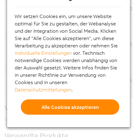
6.3.2.2
*
31.07.202
Wir setzen Cookies ein, um unsere Website
Beschreibung
Automation Studio V6
optimal für Sie zu gestalten, der Webanalyse
und der Integration von Social Media. Klicken
Version
Sprache
Operating System
Datum
Sie auf "Alle Cookies akzeptieren", um diese
6.3.1.32
*
30.06.202
Verarbeitung zu akzeptieren oder nehmen Sie
individuelle Einstellungen
vor. Technisch
Beschreibung
Automation Studio V6
notwendige Cookies werden unabhängig von
der Auswahl gesetzt. Weitere Infos finden Sie
Version
Sprache
Operating System
Datum
in unserer Richtlinie zur Verwendung von
6.1.1.14
*
17.12.2024
Cookies und in unseren
Datenschutzmitteilungen
.
Beschreibung
Automation Studio V6
Verwandte Downloads
Alle Cookies akzeptieren
Revision History V6
Verwandte Produkte