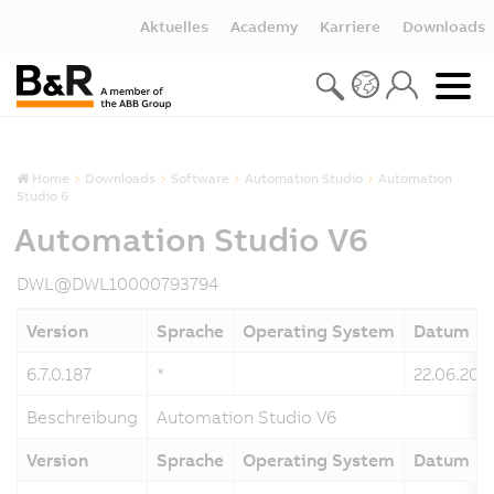
Aktuelles
Academy
Karriere
Downloads
Home
Downloads
Software
Automation Studio
Automation
Studio 6
Automation Studio V6
DWL@DWL10000793794
Version
Sprache
Operating System
Datum
6.7.0.187
*
22.06.202
Beschreibung
Automation Studio V6
Version
Sprache
Operating System
Datum