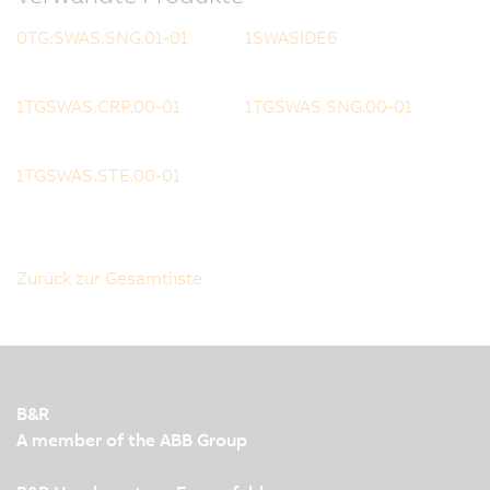
0TG:SWAS.SNG.01-01
1SWASIDE6
1TGSWAS.CRP.00-01
1TGSWAS.SNG.00-01
1TGSWAS.STE.00-01
Zurück zur Gesamtliste
B&R
A member of the ABB Group