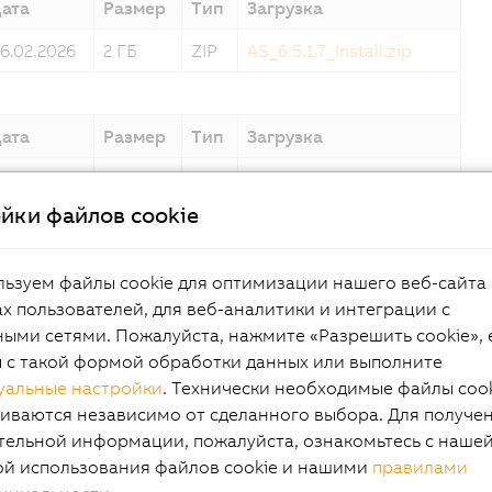
ата
Размер
Тип
Загрузка
6.02.2026
2 ГБ
ZIP
AS_6.5.1.7_Install.zip
ата
Размер
Тип
Загрузка
5.12.2025
2 ГБ
ZIP
AS_6.5.0.306_Install.zip
йки файлов cookie
ата
Размер
Тип
Загрузка
ьзуем файлы cookie для оптимизации нашего веб-сайта 
0.10.2025
2 ГБ
ZIP
AS_6.3.4.31_Install.zip
х пользователей, для веб-аналитики и интеграции с
ыми сетями. Пожалуйста, нажмите «Разрешить cookie», 
ы с такой формой обработки данных или выполните
уальные настройки
. Технически необходимые файлы coo
ата
Размер
Тип
Загрузка
иваются независимо от сделанного выбора. Для получе
6.09.2025
2 ГБ
ZIP
AS_6.3.3.14_Install.zip
тельной информации, пожалуйста, ознакомьтесь с наше
ой использования файлов cookie и нашими
правилами