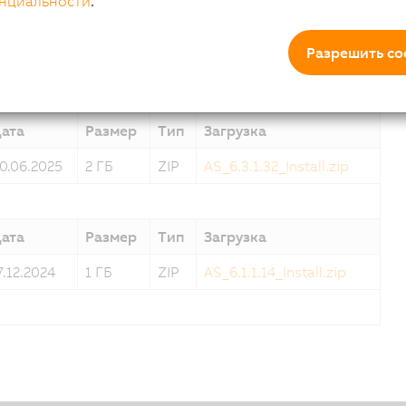
нциальности
.
ата
Размер
Тип
Загрузка
Разрешить co
1.07.2025
2 ГБ
ZIP
AS_6.3.2.2_Install.zip
ата
Размер
Тип
Загрузка
0.06.2025
2 ГБ
ZIP
AS_6.3.1.32_Install.zip
ата
Размер
Тип
Загрузка
7.12.2024
1 ГБ
ZIP
AS_6.1.1.14_Install.zip