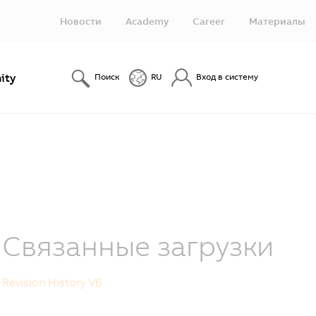
Новости
Academy
Career
Материалы
ity
Поиск
RU
Вход в систему
Связанные загрузки
Revision History V6