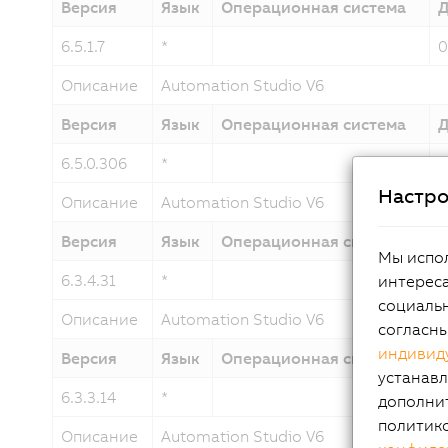
Версия
Язык
Операционная система
Д
6.5.1.7
*
0
Описание
Automation Studio V6
Версия
Язык
Операционная система
Д
6.5.0.306
*
1
Настро
Описание
Automation Studio V6
Версия
Язык
Операционная система
Д
Мы испол
6.3.4.31
*
1
интереса
социальн
Описание
Automation Studio V6
согласн
индивид
Версия
Язык
Операционная система
Д
устанавл
6.3.3.14
*
0
дополни
политик
Описание
Automation Studio V6