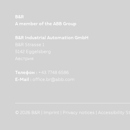
B&R
A member of the ABB Group
B&R Industrial Automation GmbH
B&R Strasse 1
5142 Eggelsberg
Австрия
Телефон :
+43 7748 6586
E-Mail :
office.br
@
abb.com
© 2026 B&R |
Imprint
|
Privacy notices
|
Accessibility 