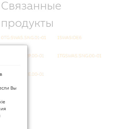
Связанные
продукты
0TG:SWAS.SNG.01-01
1SWASIDE6
1TGSWAS.CRP.00-01
1TGSWAS.SNG.00-01
в
1TGSWAS.STE.00-01
если Вы
kie
ния
й