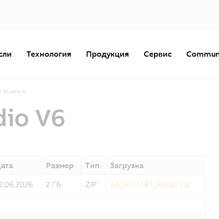
сли
Технология
Продукция
Сервис
Commun
 Studio 6
dio V6
ата
Размер
Тип
Загрузка
2.06.2026
2 ГБ
ZIP
AS_6.7.0.187_Install.zip