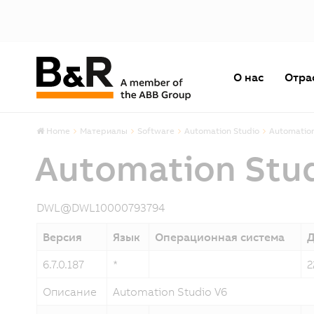
О нас
Отра
Home
Материалы
Software
Automation Studio
Automation
Automation Stu
DWL@DWL10000793794
Версия
Язык
Операционная система
Д
6.7.0.187
*
2
Описание
Automation Studio V6