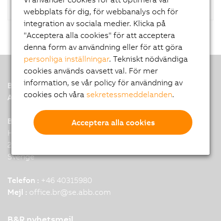
webbplats för dig, för webbanalys och för
integration av sociala medier. Klicka på
"Acceptera alla cookies" för att acceptera
denna form av användning eller för att göra
personliga inställningar
. Tekniskt nödvändiga
cookies används oavsett val. För mer
information, se vår policy för användning av
B&R
cookies och våra
sekretessmeddelanden
.
A member of the ABB Group
B&R Headquarters: Malmö
Acceptera alla cookies
Hyllie Alle 31
215 33 Malmo
Sverige
Telefon :
+46 40315980
Mejl :
office.br
@
se.abb.com
B&R nyhetsmejl