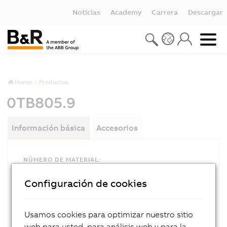
Noticias
Academy
Carrera
Descargar
Home
Productos
0TB805.9
Información básica
Accesorios
NÚMERO DE MATERIAL:
0TB805.9
Configuración de cookies
DESCRIPCIÓN:
Accessories 5-pin SCREW TERMINAL
Usamos cookies para optimizar nuestro sitio
web para usted, para análisis web y para la