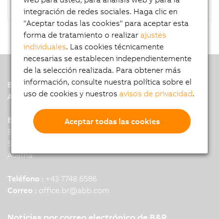
integración de redes sociales. Haga clic en
"Aceptar todas las cookies" para aceptar esta
forma de tratamiento o realizar
ajustes
individuales
. Las cookies técnicamente
necesarias se establecen independientemente
de la selección realizada. Para obtener más
información, consulte nuestra política sobre el
B&R
uso de cookies y nuestros
avisos de privacidad
.
A member of the ABB Group
B&R Industrial Automation GmbH
Aceptar todas las cookies
B&R Strasse 1
5142 Eggelsberg
Austria
Teléfono :
+43 7748 6586
Correo :
office.br
@
abb.com
Noticias por correo electrónico de B&R