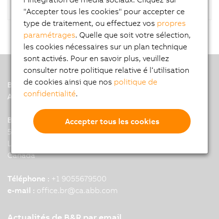
"Accepter tous les cookies" pour accepter ce
type de traitement, ou effectuez vos
propres
paramétrages
. Quelle que soit votre sélection,
les cookies nécessaires sur un plan technique
sont activés. Pour en savoir plus, veuillez
consulter notre politique relative é l‘utilisation
de cookies ainsi que nos
politique de
B&R
confidentialité
.
A member of the ABB Group
B&R HQ: Mississauga, ON
Accepter tous les cookies
5895 Kennedy Road
L4Z 2G3 Mississauga
Canada
Téléphone :
+1 9055679500
e-mail :
office.br
@
ca.abb.com
Actualités de B&R par email