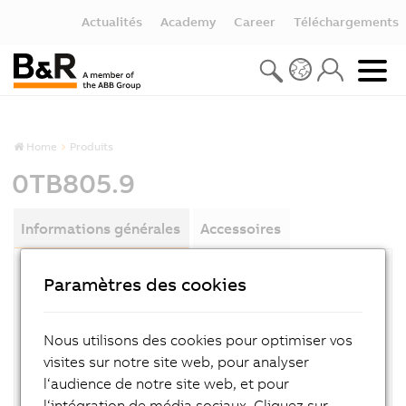
Actualités
Academy
Career
Téléchargements
Home
Produits
0TB805.9
Informations générales
Accessoires
Paramètres des cookies
RÉFÉRENCE PRODUIT:
0TB805.9
Nous utilisons des cookies pour optimiser vos
DESCRIPTION:
visites sur notre site web, pour analyser
Accessories 5-pin SCREW TERMINAL
l‘audience de notre site web, et pour
l‘intégration de média sociaux. Cliquez sur