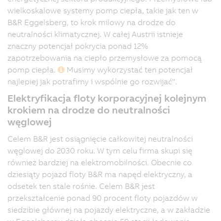
wielkoskalowe systemy pomp ciepła, takie jak ten w
B&R Eggelsberg, to krok milowy na drodze do
neutralności klimatycznej. W całej Austrii istnieje
znaczny potencjał pokrycia ponad 12%
zapotrzebowania na ciepło przemysłowe za pomocą
pomp ciepła.
Musimy wykorzystać ten potencjał
najlepiej jak potrafimy i wspólnie go rozwijać".
Elektryfikacja floty korporacyjnej kolejnym
krokiem na drodze do neutralności
węglowej
Celem B&R jest osiągnięcie całkowitej neutralności
węglowej do 2030 roku. W tym celu firma skupi się
również bardziej na elektromobilności. Obecnie co
dziesiąty pojazd floty B&R ma napęd elektryczny, a
odsetek ten stale rośnie. Celem B&R jest
przekształcenie ponad 90 procent floty pojazdów w
siedzibie głównej na pojazdy elektryczne, a w zakładzie