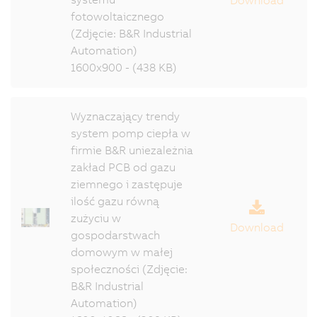
Download
fotowoltaicznego
(Zdjęcie: B&R Industrial
Automation)
1600x900 - (438 KB)
Wyznaczający trendy
system pomp ciepła w
firmie B&R uniezależnia
zakład PCB od gazu
ziemnego i zastępuje
ilość gazu równą
zużyciu w
Download
gospodarstwach
domowym w małej
społeczności (Zdjęcie:
B&R Industrial
Automation)