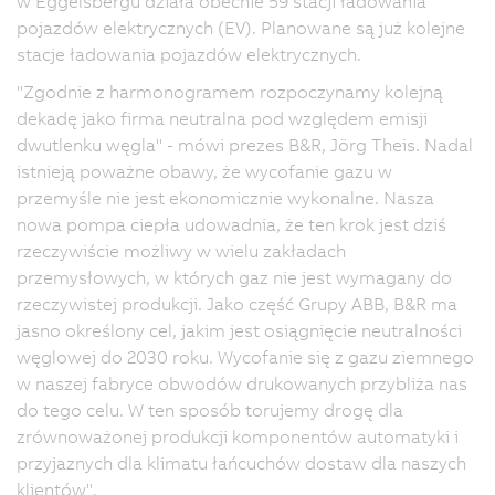
w Eggelsbergu działa obecnie 59 stacji ładowania
pojazdów elektrycznych (EV). Planowane są już kolejne
stacje ładowania pojazdów elektrycznych.
"Zgodnie z harmonogramem rozpoczynamy kolejną
dekadę jako firma neutralna pod względem emisji
dwutlenku węgla" - mówi prezes B&R, Jörg Theis. Nadal
istnieją poważne obawy, że wycofanie gazu w
przemyśle nie jest ekonomicznie wykonalne. Nasza
nowa pompa ciepła udowadnia, że ten krok jest dziś
rzeczywiście możliwy w wielu zakładach
przemysłowych, w których gaz nie jest wymagany do
rzeczywistej produkcji. Jako część Grupy ABB, B&R ma
jasno określony cel, jakim jest osiągnięcie neutralności
węglowej do 2030 roku. Wycofanie się z gazu ziemnego
w naszej fabryce obwodów drukowanych przybliża nas
do tego celu. W ten sposób torujemy drogę dla
zrównoważonej produkcji komponentów automatyki i
przyjaznych dla klimatu łańcuchów dostaw dla naszych
klientów".