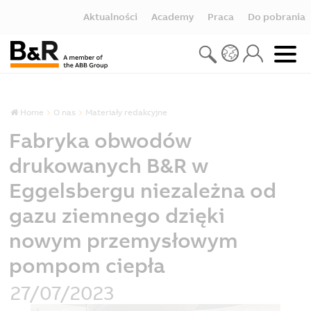
Aktualności
Academy
Praca
Do pobrania
Home
O nas
Materiały redakcyjne
Fabryka obwodów
drukowanych B&R w
Eggelsbergu niezależna od
gazu ziemnego dzięki
nowym przemysłowym
pompom ciepła
27/07/2023