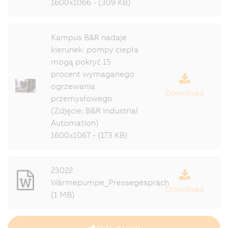
1600x1066 - (309 KB)
Kampus B&R nadaje
kierunek: pompy ciepła
mogą pokryć 15
procent wymaganego
ogrzewania
Download
przemysłowego
(Zdjęcie: B&R Industrial
Automation)
1600x1067 - (173 KB)
23022
Wärmepumpe_Pressegespräch
Download
(1 MB)