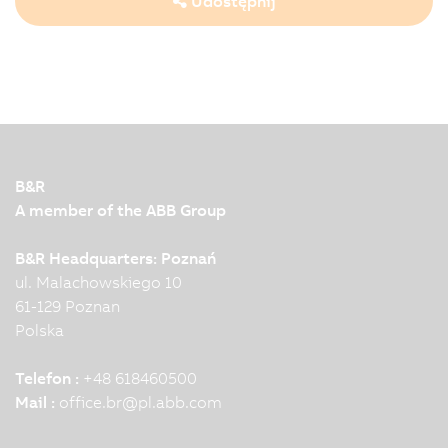
Udostępnij
B&R
A member of the ABB Group
B&R Headquarters: Poznań
ul. Malachowskiego 10
61-129 Poznan
Polska
Telefon :
+48 618460500
Mail :
office.br
@
pl.abb.com