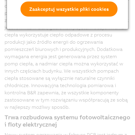
ciepła tkwi przede wszystkim w wykorzystaniu
Zaakceptuj wszystkie pliki cookies
przemysłowego ciepła odpadowego, co znacznie
zmniejsza zapotrzebowanie na energię elektryczną. Tak
jest również w B&R, gdzie nowy system odzyskiwania
ciepła wykorzystuje ciepło odpadowe z procesu
produkcji jako źródło energii do ogrzewania
pomieszczeń biurowych i produkcyjnych. Dodatkowa
wymagana energia jest generowana przez system
pomp ciepła, a nadmiar ciepła można wykorzystać w
innych częściach budynku. We wszystkich pompach
ciepła stosowane są wyłącznie naturalne czynniki
chłodnicze. Innowacyjna technologia pomiarowa i
kontrolna B&R zapewnia, że wszystkie komponenty
zastosowane w tym rozwiązaniu współpracują ze sobą
w najlepszy możliwy sposób.
Trwa rozbudowa systemu fotowoltaicznego
i floty elektrycznej
Nowy system ogrzewania w fabryce PCB jest jednym z