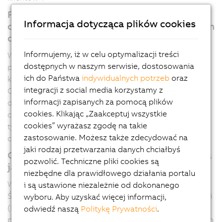
Pompa ciepła oszczędza zużycie gazu
Informacja dotycząca plików cookies
odpowiadające prawie 200 gospodarstwom
domowym
Informujemy, iż w celu optymalizacji treści
W przyszłości nowy system pomp ciepła B&R zastąpi
dostępnych w naszym serwisie, dostosowania
ponad 1800 MWh gazu rocznie. Odpowiada to
ich do Państwa
indywidualnych potrzeb
oraz
konsumpcji 150-200 gospodarstw domowych
integracji z social media korzystamy z
Całkowita moc pompy ciepła w fabryce obwodów
informacji zapisanych za pomocą plików
drukowanych B&R wynosi 980 kW. Wydajność
cookies. Klikając „Zaakceptuj wszystkie
chłodzenia wynosi 850 kW i jest szczególnie istotna dla
cookies” wyrażasz zgodę na takie
tych obszarów produkcyjnych, które wymagają
zastosowanie. Możesz także zdecydować na
chłodzenia do określonej temperatury w lecie.
jaki rodzaj przetwarzania danych chciałbyś
Ciepło odpadowe, powietrze i fotowoltaika
pozwolić. Techniczne pliki cookies są
jako główne źródła energii
niezbędne dla prawidłowego działania portalu
Według Federalnego Ministerstwa Ochrony Klimatu,
i są ustawione niezależnie od dokonanego
Środowiska, Energii, Mobilności, Innowacji i Technologii
wyboru. Aby uzyskać więcej informacji,
(BMK) w 2022 r. w całej Austrii sprzedano 131
odwiedź naszą
Politykę Prywatności
.
przemysłowych pomp ciepła. Ogromny potencjał pomp