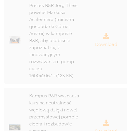
Prezes B&R Jörg Theis
powitał Markusa
Achleitnera (ministra
gospodarki Górnej
Austrii) w kampusie
B&R, aby osobiście
Download
zapoznał się z
innowacyjnym
rozwiązaniem pomp
ciepła.
1600x1067 - (123 KB)
Kampus B&R wyznacza
kurs na neutralność
węglową dzięki nowej
przemysłowej pompie
ciepła i rozbudowie
systemu