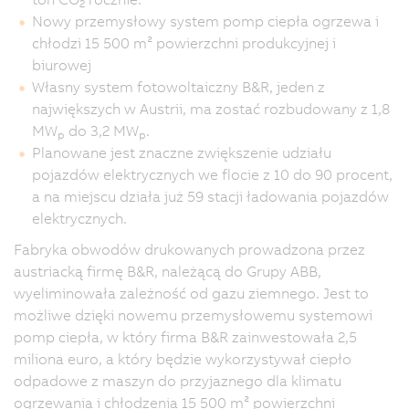
2
Nowy przemysłowy system pomp ciepła ogrzewa i
chłodzi 15 500 m² powierzchni produkcyjnej i
biurowej
Własny system fotowoltaiczny B&R, jeden z
największych w Austrii, ma zostać rozbudowany z 1,8
MW
do 3,2 MW
.
p
p
Planowane jest znaczne zwiększenie udziału
pojazdów elektrycznych we flocie z 10 do 90 procent,
a na miejscu działa już 59 stacji ładowania pojazdów
elektrycznych.
Fabryka obwodów drukowanych prowadzona przez
austriacką firmę B&R, należącą do Grupy ABB,
wyeliminowała zależność od gazu ziemnego. Jest to
możliwe dzięki nowemu przemysłowemu systemowi
pomp ciepła, w który firma B&R zainwestowała 2,5
miliona euro, a który będzie wykorzystywał ciepło
odpadowe z maszyn do przyjaznego dla klimatu
ogrzewania i chłodzenia 15 500 m² powierzchni