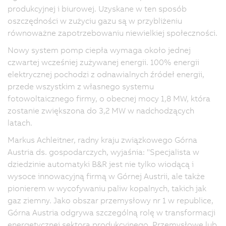
produkcyjnej i biurowej. Uzyskane w ten sposób
oszczędności w zużyciu gazu są w przybliżeniu
równoważne zapotrzebowaniu niewielkiej społeczności.
Nowy system pomp ciepła wymaga około jednej
czwartej wcześniej zużywanej energii. 100% energii
elektrycznej pochodzi z odnawialnych źródeł energii,
przede wszystkim z własnego systemu
fotowoltaicznego firmy, o obecnej mocy 1,8 MW, która
zostanie zwiększona do 3,2 MW w nadchodzących
latach.
Markus Achleitner, radny kraju związkowego Górna
Austria ds. gospodarczych, wyjaśnia: "Specjalista w
dziedzinie automatyki B&R jest nie tylko wiodącą i
wysoce innowacyjną firmą w Górnej Austrii, ale także
pionierem w wycofywaniu paliw kopalnych, takich jak
gaz ziemny. Jako obszar przemysłowy nr 1 w republice,
Górna Austria odgrywa szczególną rolę w transformacji
energetycznej sektora produkcyjnego. Przemysłowe lub