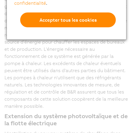
confidentialité
.
grand potentiel des pompes à chaleur réside avant tout
dans l'utilisation des rejets de chaleur. Les besoins
Accepter tous les cookies
d'électricité sont ainsi grandement réduits. Chez B&R, le
nouveau système de récupération de chaleur utilise les
rejets thermiques du processus de production comme
source d'énergie pour chauffer les espaces de bureaux
et de production. L'énergie nécessaire au
fonctionnement de ce système est générée par la
pompe à chaleur. Les excédents de chaleur éventuels
peuvent être utilisés dans d'autres parties du bâtiment.
Les pompes à chaleur n'utilisent que des réfrigérants
naturels. Les technologies innovantes de mesure, de
régulation et de contrôle de B&R assurent que tous les
composants de cette solution coopèrent de la meilleure
manière possible.
Extension du système photovoltaïque et de
la flotte électrique