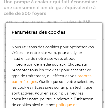
Une pompe à chaleur qui fait économiser
une consommation de gaz équivalente à
celle de 200 foyers
Le nouveau système de pompe à chaleur de B&R
remplacera à terme une consommation de 1 800 MWh
Paramètres des cookies
de gaz par an, soit la consommation annuelle de 150 à
200 foyers. La pompe à chaleur de l'usine de cartes PCB
de B&R a une capacité de 980 kW. Sa capacité de
Nous utilisons des cookies pour optimiser vos
refroidissement est de 850 kW : elle s'avère donc aussi
visites sur notre site web, pour analyser
fort utile pour les zones de production qui doivent être
l‘audience de notre site web, et pour
refroidies à une température spécifique en été.
l‘intégration de média sociaux. Cliquez sur
Les rejets thermiques, l'air et les cellules
"Accepter tous les cookies" pour accepter ce
photovoltaïques comme principales
type de traitement, ou effectuez vos
propres
sources d'énergie
paramétrages
. Quelle que soit votre sélection,
les cookies nécessaires sur un plan technique
Selon le ministère fédéral en charge de la protection du
sont activés. Pour en savoir plus, veuillez
climat, de l'environnement, de l'énergie, de la mobilité,
consulter notre politique relative é l‘utilisation
de l'innovation et des technologies (BMK), 131 pompes à
de cookies ainsi que nos
politique de
chaleur ont été vendues sur le territoire autrichien. Le