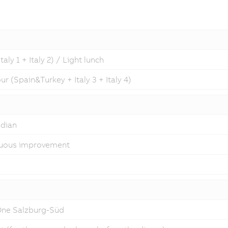
ly 1 + Italy 2) / Light lunch
r (Spain&Turkey + Italy 3 + Italy 4)
odian
inuous improvement
 One Salzburg-Süd