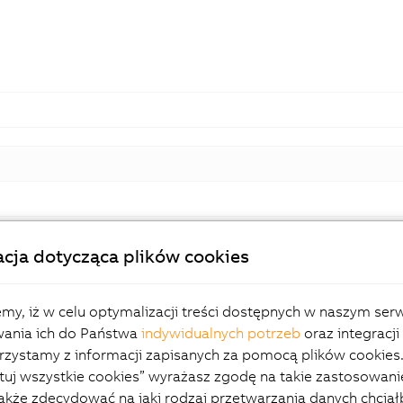
cja dotycząca plików cookies
B&R top management
ping adaptive manufacturing
my, iż w celu optymalizacji treści dostępnych w naszym serw
ania ich do Państwa
indywidualnych potrzeb
oraz integracji 
zystamy z informacji zapisanych za pomocą plików cookies. 
uj wszystkie cookies” wyrażasz zgodę na takie zastosowani
akże zdecydować na jaki rodzaj przetwarzania danych chciał