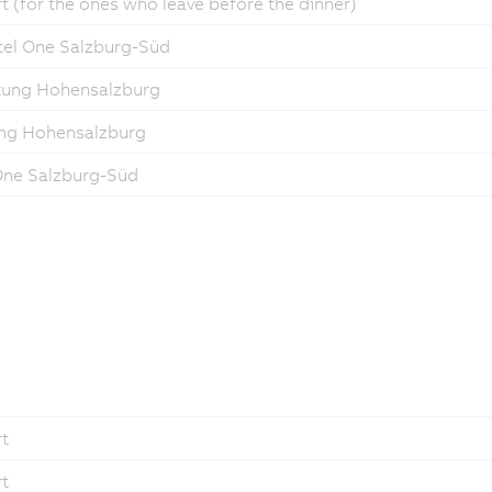
t (for the ones who leave before the dinner)
tel One Salzburg-Süd
stung Hohensalzburg
tung Hohensalzburg
 One Salzburg-Süd
rt
rt