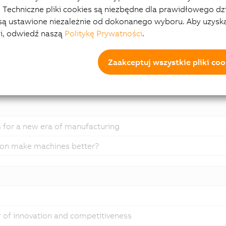
 Techniczne pliki cookies są niezbędne dla prawidłowego dz
 są ustawione niezależnie od dokonanego wyboru. Aby uzysk
ji, odwiedź naszą
Politykę Prywatności
.
ardware
Zaakceptuj wszystkie pliki coo
ftware
 for a new era of manufacturing
ion make machines better?
er of innovation and competitiveness