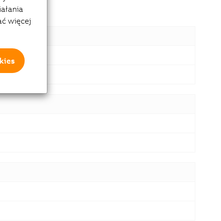
iałania
ać więcej
kies