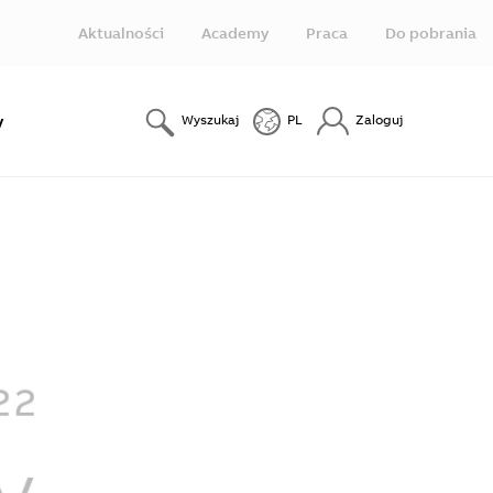
Aktualności
Academy
Praca
Do pobrania
y
Wyszukaj
PL
Zaloguj