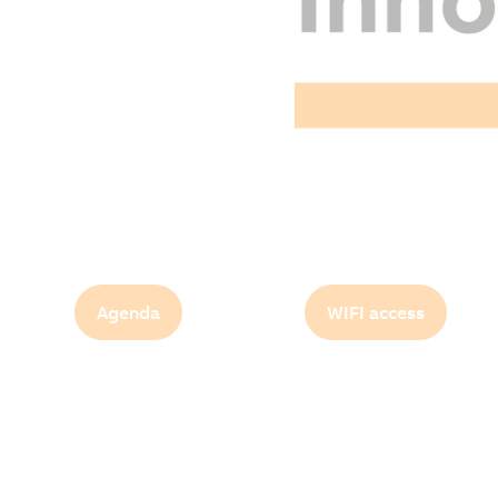
Agenda
WIFI access