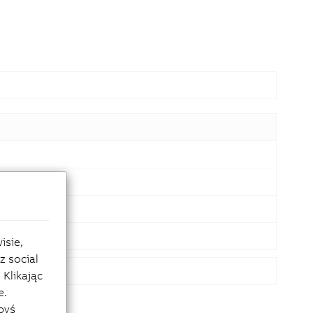
isie,
z social
Klikając
e.
byś