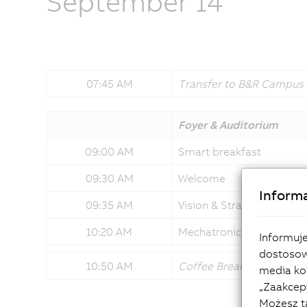
September 14
07:45 AM
Transfer to B&R Campus
Foyer & Auditorium
09:00 AM
Smart breakfast
09:30 AM
Welcome
Informa
09:35 AM
Vision & Strategy from 
10:20 AM
Mechatronic systems sha
Informuje
dostosow
10:50 AM
Coffee Break
media kor
„Zaakcept
Możesz t