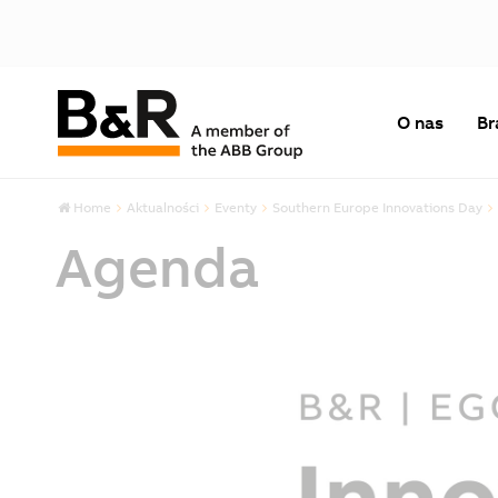
O nas
Br
Home
Aktualności
Eventy
Southern Europe Innovations Day
Agenda