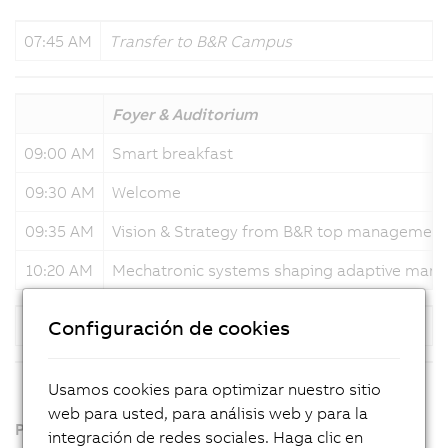
07:45 AM
Transfer to B&R Campus
Foyer & Auditorium
09:00 AM
Smart breakfast
09:30 AM
Welcome
09:35 AM
Vision & Strategy from B&R top management
10:20 AM
Mechatronic systems shaping adaptive manu
Configuración de cookies
10:50 AM
Coffee Break
Usamos cookies para optimizar nuestro sitio
web para usted, para análisis web y para la
Parallel sessions for each country
integración de redes sociales. Haga clic en