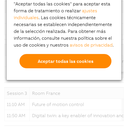
"Aceptar todas las cookies" para aceptar esta
Session 1
Room Italy
forma de tratamiento o realizar
ajustes
individuales
. Las cookies técnicamente
11:10 AM
Rainbow innovations - hardware
necesarias se establecen independientemente
11:50 AM
Rainbow innovations - software
de la selección realizada. Para obtener más
información, consulte nuestra política sobre el
uso de cookies y nuestros
avisos de privacidad
.
Session 2
Room Spain & Turkey
Aceptar todas las cookies
11:10 AM
ACOPOS 6D, the platform for a new era of m
11:50 AM
How does Integrated Vision make machines b
Session 3
Room France
11:10 AM
Future of motion control
11:50 AM
Digital twin: a key enabler of innovation and