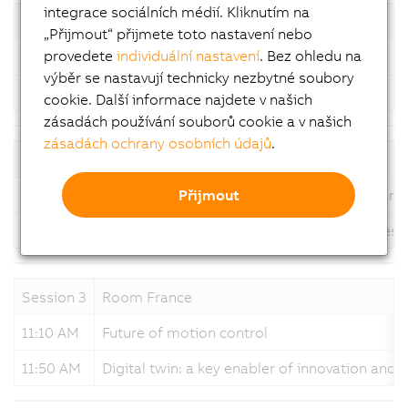
integrace sociálních médií. Kliknutím na
Session 1
Room Italy
„Přijmout“ přijmete toto nastavení nebo
provedete
individuální nastavení
. Bez ohledu na
11:10 AM
Rainbow innovations - hardware
výběr se nastavují technicky nezbytné soubory
11:50 AM
Rainbow innovations - software
cookie. Další informace najdete v našich
zásadách používání souborů cookie a v našich
zásadách ochrany osobních údajů
.
Session 2
Room Spain & Turkey
Přijmout
11:10 AM
ACOPOS 6D, the platform for a new era of m
11:50 AM
How does Integrated Vision make machines b
Session 3
Room France
11:10 AM
Future of motion control
11:50 AM
Digital twin: a key enabler of innovation and