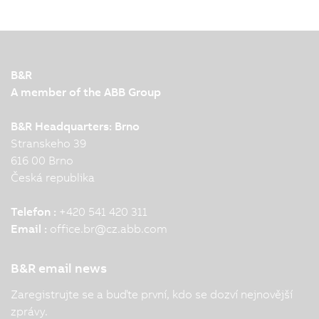
B&R
A member of the ABB Group
B&R Headquarters: Brno
Stranskeho 39
616 00 Brno
Česká republika
Telefon :
+420 541 420 311
Email :
office.br
@
cz.abb.com
B&R email news
Zaregistrujte se a buďte první, kdo se dozví nejnovější
zprávy.