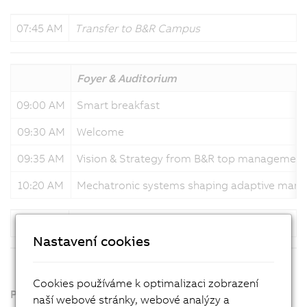
07:45 AM
Transfer to B&R Campus
Foyer & Auditorium
09:00 AM
Smart breakfast
09:30 AM
Welcome
09:35 AM
Vision & Strategy from B&R top management
10:20 AM
Mechatronic systems shaping adaptive manu
10:50 AM
Coffee Break
Nastavení cookies
Cookies používáme k optimalizaci zobrazení
Parallel sessions for each country
naší webové stránky, webové analýzy a