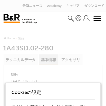
最新ニュース
Academy
キャリア
ダウンロード
Home
製品
1A43SD.02-280
テクニカルデータ
基本情報
アクセサリ
型番:
1A43SD.02-280
説明:
Cookieの設定
B&R SafeDESIGNER V2.80