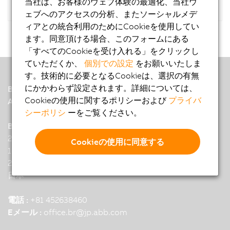
当社は、お客様のウェブ体験の最適化、当社ウ
ェブへのアクセスの分析、またソーシャルメデ
ィアとの統合利用のためにCookieを使用してい
ます。同意頂ける場合、このフォームにある
「すべてのCookieを受け入れる」をクリックし
ていただくか、
個別での設定
をお願いいたしま
す。技術的に必要となるCookieは、選択の有無
にかかわらず設定されます。詳細については、
B&R
Cookieの使用に関するポリシーおよび
プライバ
A member of the ABB Group
シーポリシ
ーをご覧ください。
B&R Headquarters: Yokohama
23F, Yokohama Mitsui Bldg.,
Cookieの使用に同意する
1-1-2, Takashima, Nishi-ku
220-0011 Yokohama
日本
電話 :
+81 452638460
Eメール :
office.br
@
jp.abb.com