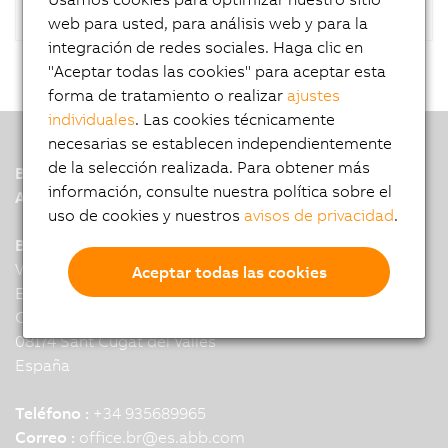
web para usted, para análisis web y para la
integración de redes sociales. Haga clic en
"Aceptar todas las cookies" para aceptar esta
forma de tratamiento o realizar
ajustes
individuales
. Las cookies técnicamente
necesarias se establecen independientemente
de la selección realizada. Para obtener más
B&R
información, consulte nuestra política sobre el
A member of the ABB Group
uso de cookies y nuestros
avisos de privacidad
.
B&R Headquarters: Barcelona
Vallsolana Garden Business Park,
Aceptar todas las cookies
Edificio Kibo,
Cami de Can Camps, 17-19
08174 Sant Cugat del Valles
España
Teléfono :
+34 935689965
Correo :
office.br
@
es.abb.com