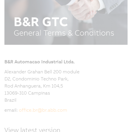
B&R Automacao Industrial Ltda.
Alexander Grahan Bell 200 module
D2, Condominio Techno Park,
Rod Anhanguera, Km 104,5
13069-310 Campinas
Brazil
email:
office.br
@
br.abb.com
View latest version