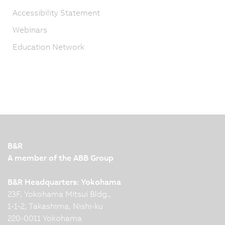
Accessibility Statement
Webinars
Education Network
B&R
A member of the ABB Group
B&R Headquarters: Yokohama
23F, Yokohama Mitsui Bldg.,
1-1-2, Takashima, Nishi-ku
220-0011 Yokohama