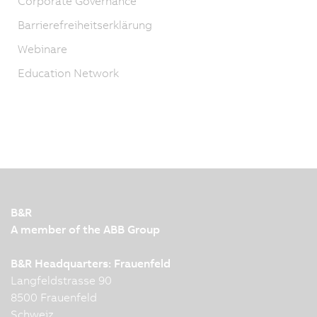
Corporate Governance
Barrierefreiheitserklärung
Webinare
Education Network
B&R
A member of the ABB Group
B&R Headquarters: Frauenfeld
Langfeldstrasse 90
8500 Frauenfeld
Schweiz