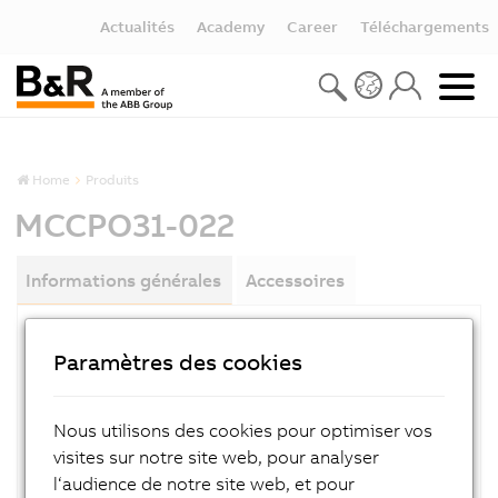
Actualités
Academy
Career
Téléchargements
Home
Produits
MCCPO31-022
Informations générales
Accessoires
RÉFÉRENCE PRODUIT:
Paramètres des cookies
MCCPO31-022
DESCRIPTION:
Nous utilisons des cookies pour optimiser vos
@
visites sur notre site web, pour analyser
l‘audience de notre site web, et pour