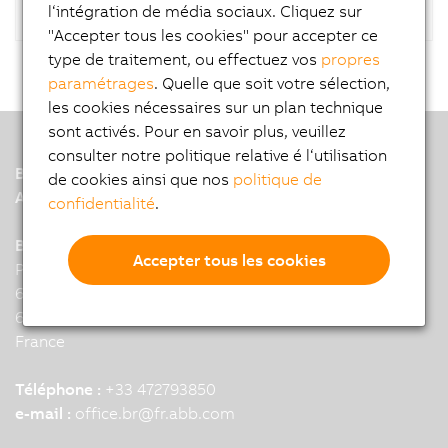
l‘intégration de média sociaux. Cliquez sur
"Accepter tous les cookies" pour accepter ce
type de traitement, ou effectuez vos
propres
paramétrages
. Quelle que soit votre sélection,
les cookies nécessaires sur un plan technique
sont activés. Pour en savoir plus, veuillez
consulter notre politique relative é l‘utilisation
B&R
de cookies ainsi que nos
politique de
A member of the ABB Group
confidentialité
.
B&R Headquarters: Lyon
Accepter tous les cookies
Parc Technologique de Lyon
6 allee Irene Joliot-Curie
69800 Saint-Priest
France
Téléphone :
+33 472793850
e-mail :
office.br
@
fr.abb.com