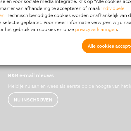
e en voor sociale media integratie. Klik op "Alle cookies ac
manier van afhandeling te accepteren of maak
individuele
gen
. Technisch benodigde cookies worden onafhankelijk van 
selectie geplaatst. Voor meer informatie verwijzen wij u na
or het gebruik van cookies en onze
privacyverklaringen
.
Alle cookies accept
B&R e-mail nieuws
Meld je nu aan en wees als eerste op de hoogte van het l
NU INSCHRIJVEN