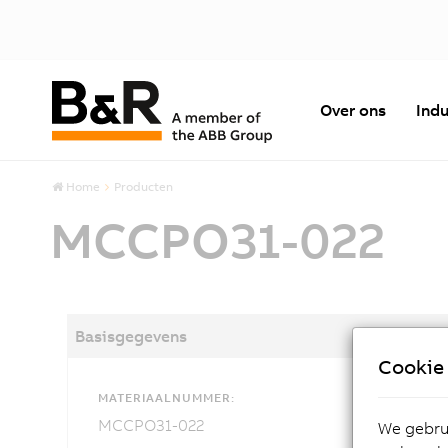
Over ons
Indu
Home
Producten
MCCPO31-022
Basisgegevens
Cookie 
MATERIAALNUMMER:
MCCPO31-022
We gebrui