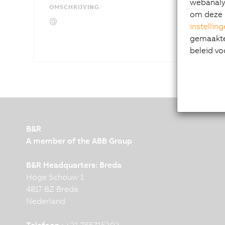
webanalys
OMSCHRIJVING:
om deze 
@
instellin
gemaakte 
beleid vo
B&R
A member of the ABB Group
B&R Headquarters: Breda
Hoge Schouw 1
4817 BZ Breda
Nederland