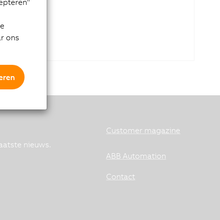
cepteren"
de
ar ons
eren
Customer magazine
aatste nieuws.
ABB Automation
Contact