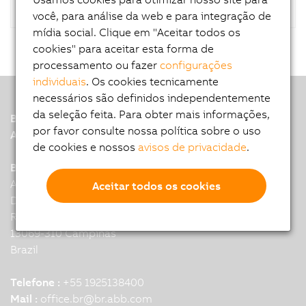
você, para análise da web e para integração de
mídia social. Clique em "Aceitar todos os
cookies" para aceitar esta forma de
processamento ou fazer
configurações
individuais
. Os cookies tecnicamente
necessários são definidos independentemente
da seleção feita. Para obter mais informações,
B&R
por favor consulte nossa política sobre o uso
A member of the ABB Group
de cookies e nossos
avisos de privacidade
.
B&R Headquarters: Campinas
Alexander Grahan Bell 200 module
Aceitar todos os cookies
D2, Condominio Techno Park,
Rod Anhanguera, Km 104,5
13069-310 Campinas
Brazil
Telefone :
+55 1925138400
Mail :
office.br
@
br.abb.com