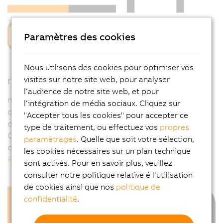
Paramètres des cookies
Nous utilisons des cookies pour optimiser vos
mapp CNC – Flexible. Intégré. Complet.
visites sur notre site web, pour analyser
l‘audience de notre site web, et pour
mapp CNC simplifie la mise en œuvre des axes CNC
l‘intégration de média sociaux. Cliquez sur
dans les systèmes de fabrication, facilitant ainsi le
"Accepter tous les cookies" pour accepter ce
développement et le déploiement des applications
type de traitement, ou effectuez vos
propres
CNC. Ce composant logiciel offre une palette d'outils
paramétrages
. Quelle que soit votre sélection,
complète pour tous types de cinématiques CNC.
les cookies nécessaires sur un plan technique
En savoir plus...
sont activés. Pour en savoir plus, veuillez
consulter notre politique relative é l‘utilisation
de cookies ainsi que nos
politique de
confidentialité
.