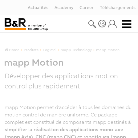
Actualités
Academy
Career
Téléchargements
Home
Produits
Logiciel
mapp Technology
mapp Motion
mapp Motion
Développer des applications motion
control plus rapidement
mapp Motion permet d'accéder à tous les domaines du
L
motion control de manière uniforme. Ce package
p
complet est constitué de composants mapp destinés à
m
simplifier la réalisation des applications mono-axe
M
(mapp Axis), CNC (mapp CNC) et robotiques (mapp
r