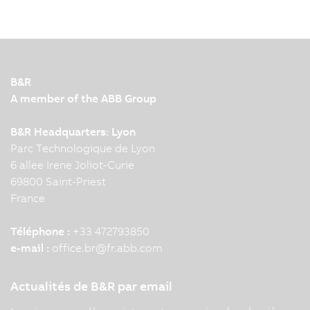
B&R
A member of the ABB Group
B&R Headquarters: Lyon
Parc Technologique de Lyon
6 allee Irene Joliot-Curie
69800 Saint-Priest
France
Téléphone :
+33 472793850
e-mail :
office.br
@
fr.abb.com
Actualités de B&R par email