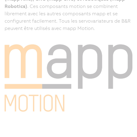
Robotics)
. Ces composants motion se combinent
le
librement avec les autres composants mapp et se
d
configurent facilement. Tous les servovariateurs de B&R
la
peuvent être utilisés avec mapp Motion.
m
e
r
et
la
m
p
s
et
p
ra
L
f
d
b