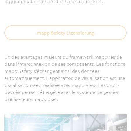
programmation de fonctions plus complexes.
mapp Safety Lizenzierung
Un des avantages majeurs du framework mapp réside
m
dans l'interconnexion de ses composants. Les fonctions
S
mapp Safety s'échangent ainsi des données
s
automatiquement. L'application de visualisation est une
c
visualisation web réalisée avec mapp View. Les droits
d
d'accès peuvent être géré avec le système de gestion
pl
d'utilisateurs mapp User.
é
c
e
f
d