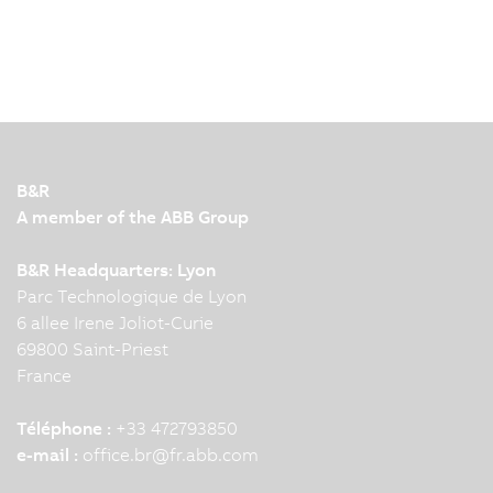
B&R
A member of the ABB Group
B&R Headquarters: Lyon
Parc Technologique de Lyon
6 allee Irene Joliot-Curie
69800 Saint-Priest
France
Téléphone :
+33 472793850
e-mail :
office.br
@
fr.abb.com