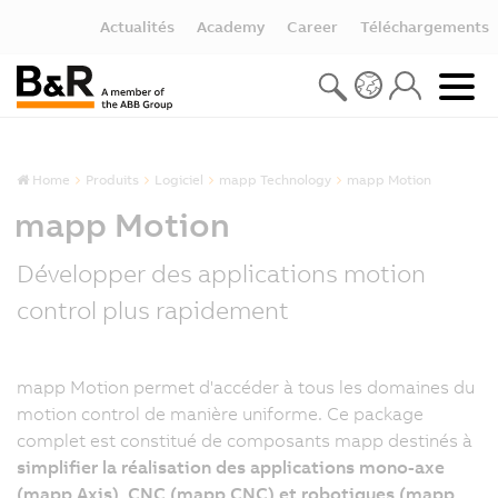
Actualités
Academy
Career
Téléchargements
Home
Produits
Logiciel
mapp Technology
mapp Motion
mapp Motion
Développer des applications motion
control plus rapidement
mapp Motion permet d'accéder à tous les domaines du
L
motion control de manière uniforme. Ce package
p
complet est constitué de composants mapp destinés à
m
simplifier la réalisation des applications mono-axe
M
(mapp Axis), CNC (mapp CNC) et robotiques (mapp
r