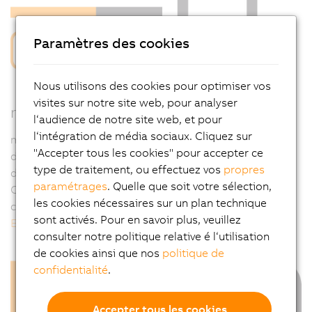
Paramètres des cookies
Nous utilisons des cookies pour optimiser vos
visites sur notre site web, pour analyser
mapp CNC – Flexible. Intégré. Complet.
l‘audience de notre site web, et pour
l‘intégration de média sociaux. Cliquez sur
mapp CNC simplifie la mise en œuvre des axes CNC
"Accepter tous les cookies" pour accepter ce
dans les systèmes de fabrication, facilitant ainsi le
type de traitement, ou effectuez vos
propres
développement et le déploiement des applications
paramétrages
. Quelle que soit votre sélection,
CNC. Ce composant logiciel offre une palette d'outils
les cookies nécessaires sur un plan technique
complète pour tous types de cinématiques CNC.
sont activés. Pour en savoir plus, veuillez
En savoir plus...
consulter notre politique relative é l‘utilisation
de cookies ainsi que nos
politique de
confidentialité
.
Accepter tous les cookies