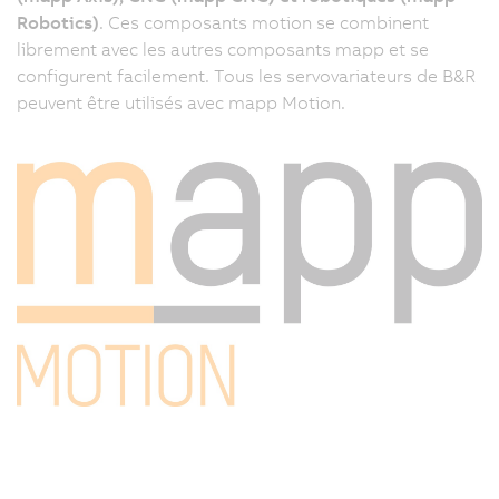
Robotics)
. Ces composants motion se combinent
le
librement avec les autres composants mapp et se
d
configurent facilement. Tous les servovariateurs de B&R
la
peuvent être utilisés avec mapp Motion.
m
e
r
et
la
m
p
s
et
p
ra
L
f
d
b