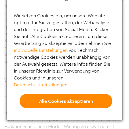
miteinander kombiniert werden können, waren
sicherlich der erste große Meilenstein. Aktuell zielen
Wir setzen Cookies ein, um unsere Website
Neuerungen etwa auf die kompakte Antriebstechnik ab,
optimal für Sie zu gestalten, der Webanalyse
gehen aber auch in Richtung High-Density-Produkte, mit
und der Integration von Social Media. Klicken
noch mehr Kanälen in einer kompakten Bauform. Die
Sie auf "Alle Cookies akzeptieren", um diese
X20-Steuerung ist multifunktional, das heißt, Kanäle
Verarbeitung zu akzeptieren oder nehmen Sie
können so konfiguriert werden, wie sie abgebildet
individuelle Einstellungen
vor. Technisch
werden sollen, etwa mit Eingang, Ausgang oder dem
notwendige Cookies werden unabhängig von
Signaltyp, der verarbeitet wird.
der Auswahl gesetzt. Weitere Infos finden Sie
in unserer Richtlinie zur Verwendung von
Cookies und in unseren
Wie wird sich Ihrer Meinung nach das X20-
Datenschutzmitteilungen
.
Portfolio in den kommenden Jahren
weiterentwickeln?
Alle Cookies akzeptieren
Hager: Wir sind sehr nah am Markt dran und greifen
neue Anforderungen rasch auf und decken sie ab. Dazu
zählen Digitalisierung oder das Bereitstellen mehrerer
Funktionen in einem Modul. Wichtig zu erwähnen ist,