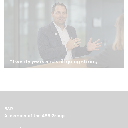
veröffentlicht. Erfahren Sie in diesem Interview mit
den B&R-Softwareexperten Sridharan Rangarajan
und Mánuel Sanchez, wie sich diese
herausragenden Ergänzungen der…
"Twenty years and still going strong"
24.10.2024
| 3m
The X20 System from B&R has been available on
the market for twenty years. What would normally
mean the end of the lifecycle for many products
does not apply here because the system has been
further developed over the years. Product Manager
B&R
Andreas…
A member of the ABB Group