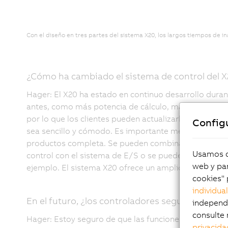
Con el diseño en tres partes del sistema X20, los largos tiempos de 
¿Cómo ha cambiado el sistema de control del 
Hager: El X20 ha estado en continuo desarrollo duran
antes, como más potencia de cálculo, más RAM o inte
por lo que los clientes pueden actualizarlo fácilmen
Config
sea sencillo y cómodo. Es importante mencionar que e
productos completa. Se pueden combinar varios cont
Usamos co
control con el sistema de E/S o se pueden implement
web y par
ejemplo. El sistema X20 ofrece un amplio abanico de 
cookies" 
individua
En el futuro, ¿los controladores seguirán sien
independi
consulte 
Hager: Estoy seguro de que las funciones básicas seg
privacida