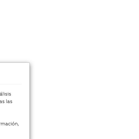
lisis
as las
rmación,