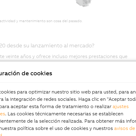
inactividad y mantenimiento son cosa del pasado.
X20 desde su lanzamiento al mercado?
te veinte años y ofrece incluso mejores prestaciones que
rfaces adicionales. El nuevo PLC tiene el mismo diseño,
te, haciendo que el cambio a una nueva generación de PLC
uración de cookies
l X20 no es solo un sistema de E/S, sino una cartera de
roles lógicos programables (PLC) o productos de
okies para optimizar nuestro sitio web para usted, para aná
ar estaciones remotas en el armario eléctrico, por
a la integración de redes sociales. Haga clic en "Aceptar tod
posibilidades.
para aceptar esta forma de tratamiento o realizar
ajustes
les
. Las cookies técnicamente necesarias se establecen
do tal como los conocemos hoy?
entemente de la selección realizada. Para obtener más info
nuestra política sobre el uso de cookies y nuestros
avisos de
uirán estando presentes en todos los PLC, pero el IoT y
d
.