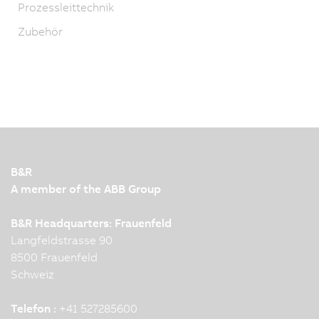
Prozessleittechnik
Zubehör
B&R
A member of the ABB Group
B&R Headquarters: Frauenfeld
Langfeldstrasse 90
8500 Frauenfeld
Schweiz
Telefon :
+41 527285600