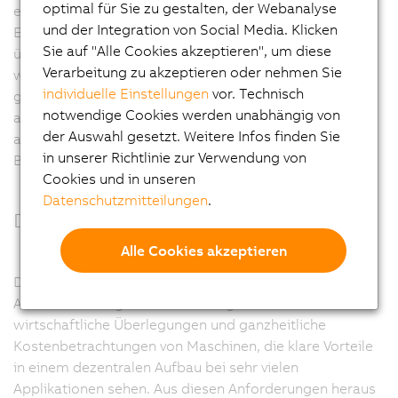
optimal für Sie zu gestalten, der Webanalyse
einfachen Anwendung und dem deterministischen
und der Integration von Social Media. Klicken
Echtzeitverhalten. Für Applikationen mit einer
Sie auf "Alle Cookies akzeptieren", um diese
überschaubaren Anzahl an dezentralen I/O-Knoten und
Verarbeitung zu akzeptieren oder nehmen Sie
wenigen Achsen ist er der ideale Feldbus. Erst bei
individuelle Einstellungen
vor. Technisch
großen und komplexen Maschinen kommt der CAN-Bus
notwendige Cookies werden unabhängig von
als Feldbus an sein Limit. Hier bietet sich POWERLINK
der Auswahl gesetzt. Weitere Infos finden Sie
als die ideale Erweiterung im oberen Performance-
in unserer Richtlinie zur Verwendung von
Bereich an.
Cookies und in unseren
Datenschutzmitteilungen
.
Dezentrale Backplane
Alle Cookies akzeptieren
Dezentralisierung ist der bestimmende Trend in der
Automatisierungstechnik. Hintergrund dafür sind
wirtschaftliche Überlegungen und ganzheitliche
Kostenbetrachtungen von Maschinen, die klare Vorteile
in einem dezentralen Aufbau bei sehr vielen
Applikationen sehen. Aus diesen Anforderungen heraus