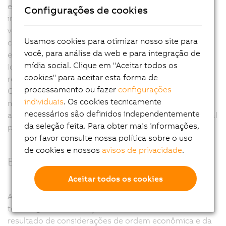
em máquinas de produção, e está ganhando muita
Configurações de cookies
importância. Alta resistência contra pertubações, alta
velocidade de transfêrencia, fácil utilização e
Usamos cookies para otimizar nosso site para
comportamento determinístico com tempo real estão
você, para análise da web e para integração de
entre as razões para este sucesso. CAN é a fieldbus
mídia social. Clique em "Aceitar todos os
ideal para aplicações com um número razoável de I/O
cookies" para aceitar esta forma de
remotos e alguns poucos eixos. Como fieldbus, a rede
processamento ou fazer
configurações
CAN atinge os seus limites quando se trata de
individuais
. Os cookies tecnicamente
máquinas maiores e mais complexas. Para essas
necessários são definidos independentemente
aplicações, entrentanto, POWERLINK é a expansão ideal
da seleção feita. Para obter mais informações,
para uma faixa de maior desempenho.
por favor consulte nossa política sobre o uso
de cookies e nossos
avisos de privacidade
.
Blackplane remoto
Aceitar todos os cookies
A descentralização é a tendência dominante na
tecnologia de automação. Isto aconteceu como
resultado de considerações de ordem econômica e da