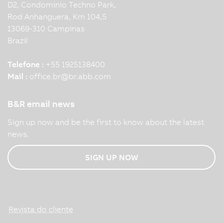
D2, Condominio Techno Park,
Rod Anhanguera, Km 104,5
13069-310 Campinas
Brazil
Telefone :
+55 1925138400
Mail :
office.br
@
br.abb.com
B&R email news
Sign up now and be the first to know about the latest
news.
SIGN UP NOW
Revista do cliente