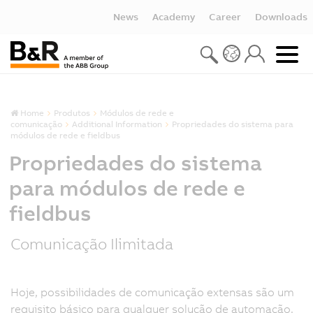
News
Academy
Career
Downloads
Home
Produtos
Módulos de rede e
comunicação
Additional Information
Propriedades do sistema para
módulos de rede e fieldbus
Propriedades do sistema
para módulos de rede e
fieldbus
Comunicação Ilimitada
Hoje, possibilidades de comunicação extensas são um
requisito básico para qualquer solução de automação.