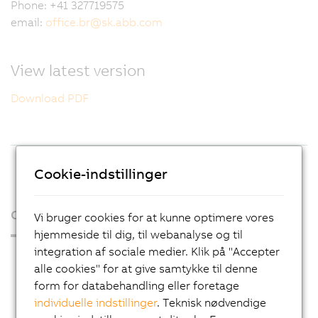
Phone: +41 327719575
email:
office.br
@
sk.abb.com
View latest version
Download PDF
Cookie-indstillinger
Organisation
Vi bruger cookies for at kunne optimere vores
hjemmeside til dig, til webanalyse og til
integration af sociale medier. Klik på "Accepter
Press Room
alle cookies" for at give samtykke til denne
Blog
form for databehandling eller foretage
individuelle indstillinger
. Teknisk nødvendige
AutoMates