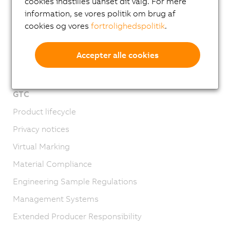
cookies indstilles uanset dit valg. For mere
Email news service
information, se vores politik om brug af
Karriere
cookies og vores
fortrolighedspolitik
.
Lokationer
Accepter alle cookies
Kontakt os
Imprint
GTC
Product lifecycle
Privacy notices
Virtual Marking
Material Compliance
Engineering Sample Regulations
Management Systems
Extended Producer Responsibility