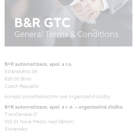
B+R automatizace, spol. s r.o.
Stránského 39
616 00 Brno
Czech Republic
konající prostřednictvím své organizační složky
B+R automatizace, spol. s r. o. – organizačná zložka
Trenčianská 17
915 01 Nové Mesto nad Váhom
Slovensko