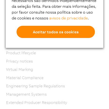
necessários são definidos independentemente
Email news service
da seleção feita. Para obter mais informações,
Carreira
por favor consulte nossa política sobre o uso
de cookies e nossos
avisos de privacidade
.
Locais
Contato
Aceitar todos os cookies
Imprint
GTC
Product lifecycle
Privacy notices
Virtual Marking
Material Compliance
Engineering Sample Regulations
Management Systems
Extended Producer Responsibility