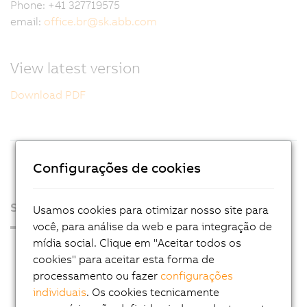
Phone: +41 327719575
email:
office.br
@
sk.abb.com
View latest version
Download PDF
Configurações de cookies
Sobre nós
Usamos cookies para otimizar nosso site para
você, para análise da web e para integração de
mídia social. Clique em "Aceitar todos os
Sala de Imprensa
cookies" para aceitar esta forma de
Blog
processamento ou fazer
configurações
individuais
. Os cookies tecnicamente
AutoMates