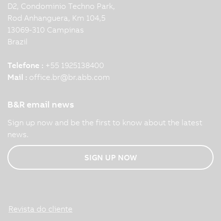
D2, Condominio Techno Park,
Rod Anhanguera, Km 104,5
13069-310 Campinas
Brazil
Telefone :
+55 1925138400
Mail :
office.br
@
br.abb.com
B&R email news
Sign up now and be the first to know about the latest
news.
SIGN UP NOW
Revista do cliente