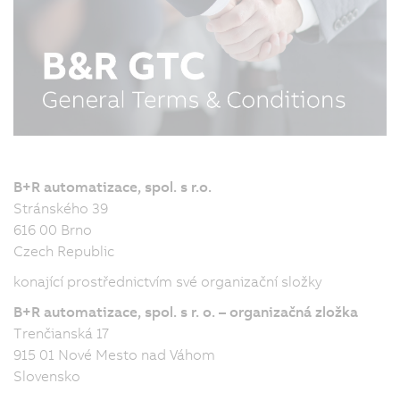
B+R automatizace, spol. s r.o.
Stránského 39
616 00 Brno
Czech Republic
konající prostřednictvím své organizační složky
B+R automatizace, spol. s r. o. – organizačná zložka
Trenčianská 17
915 01 Nové Mesto nad Váhom
Slovensko