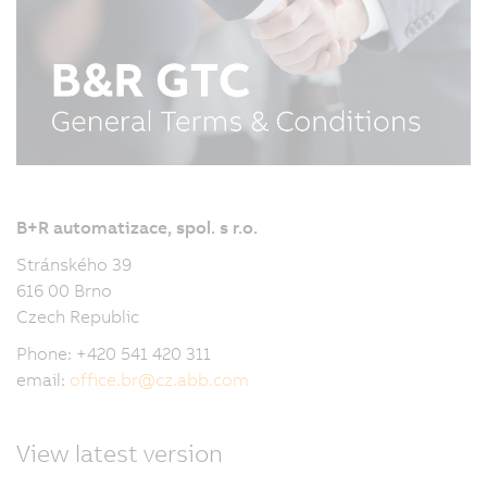
B+R automatizace, spol. s r.o.
Stránského 39
616 00 Brno
Czech Republic
Phone: +420 541 420 311
email:
office.br
@
cz.abb.com
View latest version