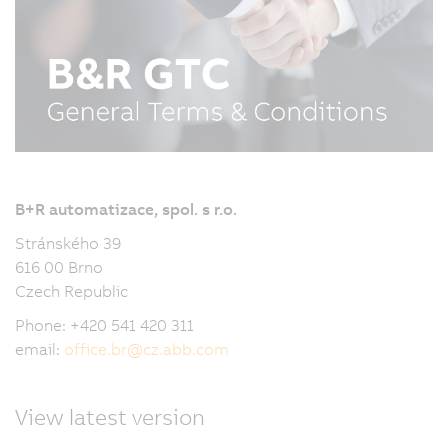
B+R automatizace, spol. s r.o.
Stránského 39
616 00 Brno
Czech Republic
Phone: +420 541 420 311
email:
office.br
@
cz.abb.com
View latest version