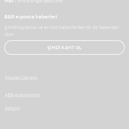
Mail :
office.br
@
tr.abb.com
B&R e-posta haberleri
Şimdi kaydolun ve en son haberlerden ilk siz haberdar
olun.
ŞİMDİ KAYIT OL
Müşteri Dergisi
ABB Automation
İletişim