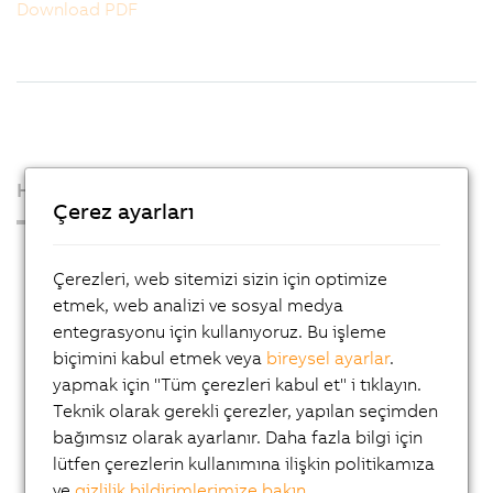
Download PDF
Hakkımızda
Çerez ayarları
Basın Odası
Çerezleri, web sitemizi sizin için optimize
Blog
etmek, web analizi ve sosyal medya
AutoMates
entegrasyonu için kullanıyoruz. Bu işleme
biçimini kabul etmek veya
bireysel ayarlar
.
E-Mail-Service von B&R
yapmak için "Tüm çerezleri kabul et" i tıklayın.
Kariyer
Teknik olarak gerekli çerezler, yapılan seçimden
bağımsız olarak ayarlanır. Daha fazla bilgi için
Lokasyonlar
lütfen çerezlerin kullanımına ilişkin politikamıza
İletişim
ve
gizlilik bildirimlerimize bakın
.