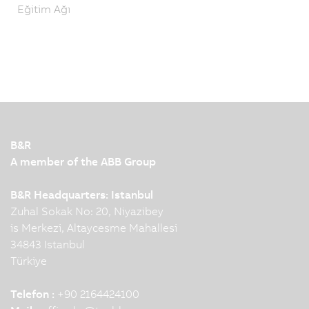
Eğitim Ağı
B&R
A member of the ABB Group
B&R Headquarters: Istanbul
Zuhal Sokak No: 20, Niyazibey
is Merkezi, Altaycesme Mahallesi
34843 Istanbul
Türkiye
Telefon :
+90 2164424100