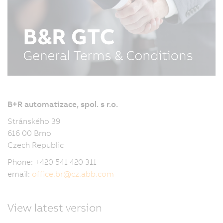
B+R automatizace, spol. s r.o.
Stránského 39
616 00 Brno
Czech Republic
Phone: +420 541 420 311
email:
office.br
@
cz.abb.com
View latest version