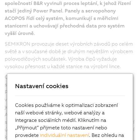
společností B&R vyvinuli proces leptání, k jehož řízení
stačí jediný Power Panel. Panely a servopohony
ACOPOS řídí celý systém, komunikují s měřicími
stanicemi a uchovávají přechodná data pro systém
vyšší úrovně.
SEMIKRON provozuje deset výrobních závodů po celém
světě a v současné době je druhým největším výrobcem
polovodičových součástek. Výroba čipů vyžaduje
vysokou přesnost u každé stanice na výrobní lince.
Celý proces leptání implementovaný ve spolupráci se
společností B&R je řízen jednotkou Power Panel.
Nastavení cookies
Polovodičové čipy jsou umisťovány pomocí systému
vybaveného čtyřmi servopohony ACOPOS a 10,4"
Cookies používáme k optimalizaci zobrazení
jednotkou Power Panel. Panely vybavené servopohony
naší webové stránky, webové analýzy a
ACOPOS řídí celý systém, komunikují s měřicími
integrace sociálních médií. Kliknutím na
stanicemi a uchovávají přechodná data pro systém vyšší
„Přijmout“ přijmete toto nastavení nebo
úrovně. V aktuálním projektu „měřicí linky“ je úplné řízení
provedete
individuální nastavení
. Bez ohledu na
konzoly zajišťováno dvěma systémy automatizačních