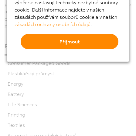
výběr se nastavují technicky nezbytné soubory
počítačů. Kompletní integrace bezpečnostních funkcí do
cookie. Další informace najdete v našich
automatizačního systému s použitím protokolu
zásadách používání souborů cookie a v našich
openSAFETY zajišťuje bezpečné a funkční prostředí pro
zásadách ochrany osobních údajů
.
zaměstnance a současně zjednodušuje kabeláž.
Přijmout
Průmyslové obory
Consumer Packaged Goods
Plastikářský průmysl
Energy
Battery
Life Sciences
Printing
Textiles
Automatizace mobilních strojů