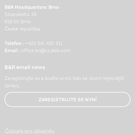
B&R Headquarters: Brno
Stranskeho 39
616 00 Brno
Česká republika
Telefon :
+420 541 420 311
Email :
office.br
@
cz.abb.com
B&R email news
Zaregistrujte se a buďte první, kdo se dozví nejnovější
zprávy.
ZAREGISTRUJTE SE NYNÍ
Časopis pro zákazníky