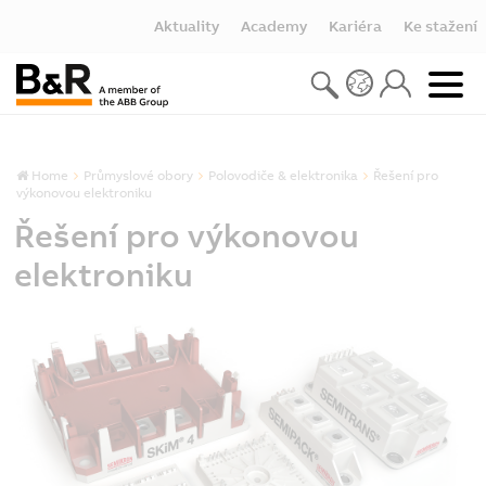
Aktuality
Academy
Kariéra
Ke stažení
Home
Průmyslové obory
Polovodiče & elektronika
Řešení pro
výkonovou elektroniku
Řešení pro výkonovou
elektroniku