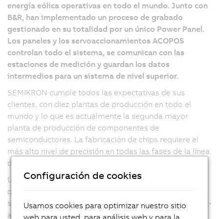
energía eólica operativas en todo el mundo. Junto con
B&R, han implementado un proceso de grabado
gestionado en su totalidad por un único Power Panel.
Los paneles y los servoaccionamientos ACOPOS
controlan todo el sistema, se comunican con las
estaciones de medición y guardan los datos
intermedios para un sistema de nivel superior.
SEMIKRON cumple todos las expectativas de sus
clientes, con diez plantas de producción en todo el
mundo y lo que es actualmente la segunda mayor
planta de producción de componentes de
semiconductores. La fabricación de chips requiere el
más alto nivel de precisión en todas las fases de la línea
de producción.
Configuración de cookies
Un Power Panel gestiona todo el proceso de grabado,
que implementan junto con B&R. Los chips de
semiconductores se colocan mediante un sistema "pick-
Usamos cookies para optimizar nuestro sitio
and-place" equipado con cuatro servoaccionamientos
web para usted, para análisis web y para la