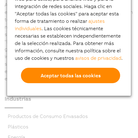
ACOPOS y un Power Panel de 10,4". Los paneles
integración de redes sociales. Haga clic en
equipados con servoaccionamientos ACOPOS controlan
"Aceptar todas las cookies" para aceptar esta
todo el sistema, se comunican con las estaciones de
forma de tratamiento o realizar
ajustes
medición y guardan los datos intermedios para un
individuales
. Las cookies técnicamente
sistema de nivel superior. Para el proyecto actual de
necesarias se establecen independientemente
"línea de medición", dos sistemas de Automation PC
de la selección realizada. Para obtener más
gestionan todo el control de la consola. A través de la
información, consulte nuestra política sobre el
integración completa de funciones de seguridad en el
uso de cookies y nuestros
avisos de privacidad
.
sistema de automatización, openSAFETY garantiza un
entorno de trabajo seguro y funcional para los
Aceptar todas las cookies
empleados, al tiempo que reduce el cableado.
Industrias
Productos de Consumo Envasados
Plásticos
Energía