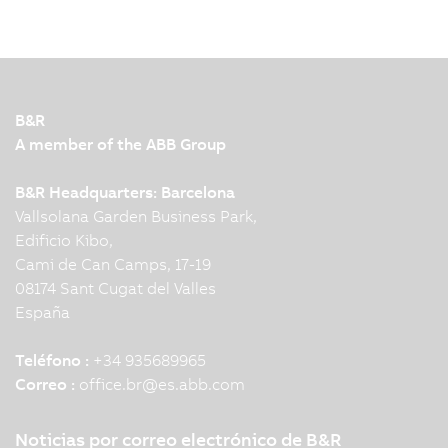
B&R
A member of the ABB Group
B&R Headquarters: Barcelona
Vallsolana Garden Business Park,
Edificio Kibo,
Cami de Can Camps, 17-19
08174 Sant Cugat del Valles
España
Teléfono :
+34 935689965
Correo :
office.br
@
es.abb.com
Noticias por correo electrónico de B&R