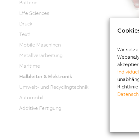
Batterie
Life Sciences
Druck
Cookie
Textil
Mobile Maschinen
Wir setze
Metallverarbeitung
Webanalys
akzeptier
Maritime
„Dank de
individue
Halbleiter & Elektronik
unsere e
unabhängi
Anforde
Richtlini
Umwelt- und Recyclingtechnik
impleme
Datensch
Automobil
Dipl.-In
Additive Fertigung
SEMIKR