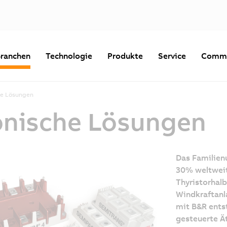
ranchen
Technologie
Produkte
Service
Commu
he Lösungen
onische Lösungen
Das Familien
30% weltweit
Thyristorhalb
Windkraftanl
mit B&R entst
gesteuerte Ä