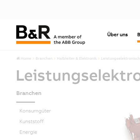
Über uns
B
Home
Branchen
Halbleiter & Elektronik
Leistungselektronisc
Leistungselektr
Branchen
Konsumgüter
Kunststoff
Energie