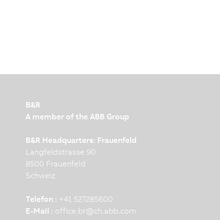
B&R
A member of the ABB Group
B&R Headquarters: Frauenfeld
Langfeldstrasse 90
8500 Frauenfeld
Schweiz
Telefon :
+41 527285600
E-Mail :
office.br
@
ch.abb.com