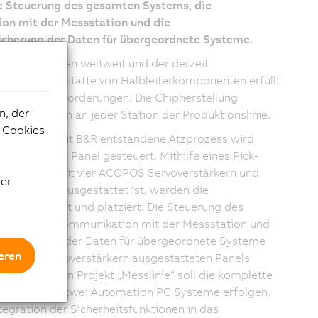
ie Steuerung des gesamten Systems, die
n mit der Messstation und die
cherung der Daten für übergeordnete Systeme.
uktionsstätten weltweit und der derzeit
Produktionsstätte von Halbleiterkomponenten erfüllt
e Kundenanforderungen. Die Chipherstellung
n, der
hste Präzision an jeder Station der Produktionslinie.
e Cookies
menarbeit mit B&R entstandene Ätzprozess wird
ber ein Power Panel gesteuert. Mithilfe eines Pick-
stems, das mit vier ACOPOS Servoverstärkern und
rer
ower Panel ausgestattet ist, werden die
ps positioniert und platziert. Die Steuerung des
tems, die Kommunikation mit der Messstation und
speicherung der Daten für übergeordnete Systeme
eren
COPOS Servoverstärkern ausgestatteten Panels
i dem aktuellen Projekt „Messlinie“ soll die komplette
s Pults über zwei Automation PC Systeme erfolgen.
ntegration der Sicherheitsfunktionen in das