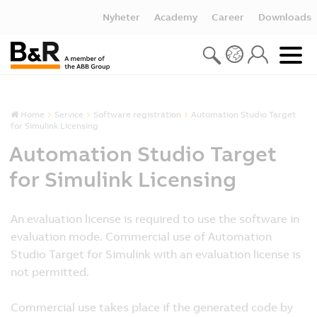
Nyheter
Academy
Career
Downloads
Home
Service
Software registration
Automation Studio Target
for Simulink Licensing
Automation Studio Target
for Simulink Licensing