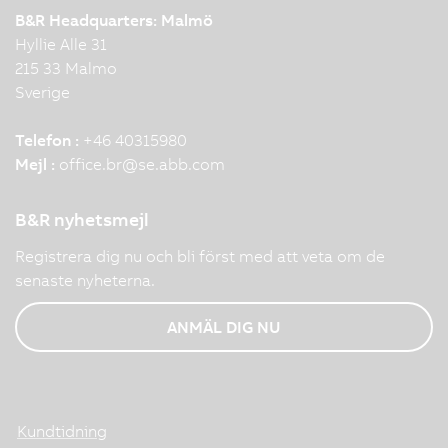
B&R Headquarters: Malmö
Hyllie Alle 31
215 33 Malmo
Sverige
Telefon :
+46 40315980
Mejl :
office.br
@
se.abb.com
B&R nyhetsmejl
Registrera dig nu och bli först med att veta om de
senaste nyheterna.
ANMÄL DIG NU
Kundtidning