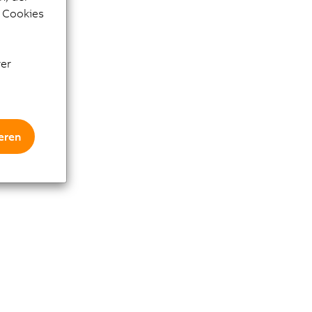
e Cookies
rer
eren