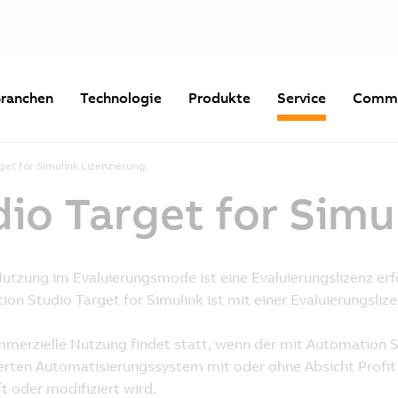
ranchen
Technologie
Produkte
Service
Commu
et for Simulink Lizenzierung
o Target for Simul