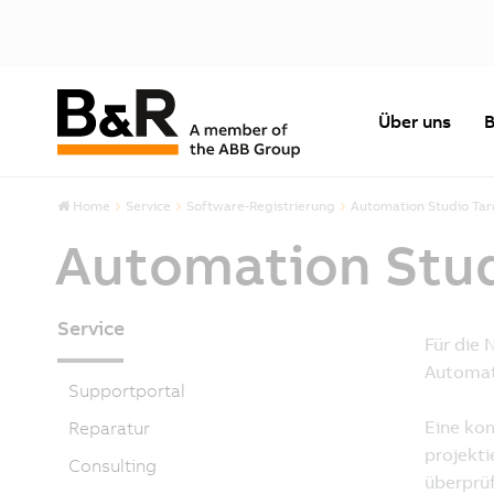
Über uns
B
Home
Service
Software-Registrierung
Automation Studio Targ
Automation Studi
Service
Supportportal
Reparatur
Consulting