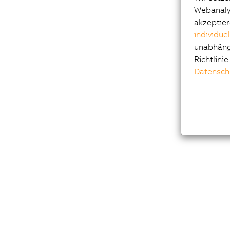
Webanalys
akzeptier
individue
unabhängi
Richtlini
Datensch