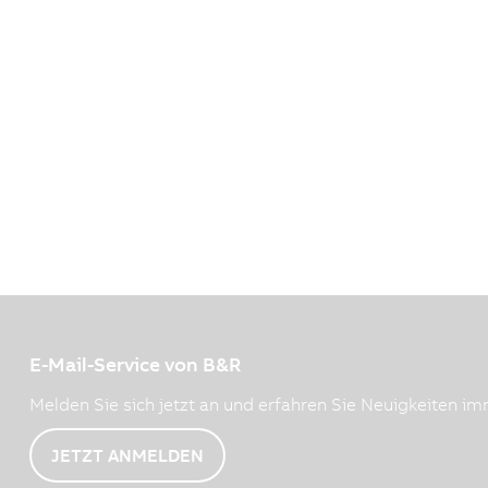
E-Mail-Service von B&R
Melden Sie sich jetzt an und erfahren Sie Neuigkeiten imm
JETZT ANMELDEN