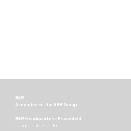
B&R
A member of the ABB Group
B&R Headquarters: Frauenfeld
Langfeldstrasse 90