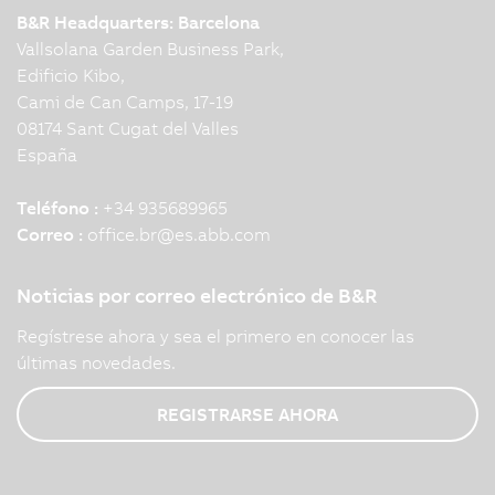
B&R Headquarters: Barcelona
Vallsolana Garden Business Park,
Edificio Kibo,
Cami de Can Camps, 17-19
08174 Sant Cugat del Valles
España
Teléfono :
+34 935689965
Correo :
office.br
@
es.abb.com
Noticias por correo electrónico de B&R
Regístrese ahora y sea el primero en conocer las
últimas novedades.
REGISTRARSE AHORA