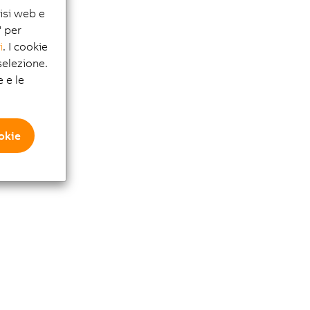
lisi web e
" per
i
. I cookie
elezione.
e e le
ookie