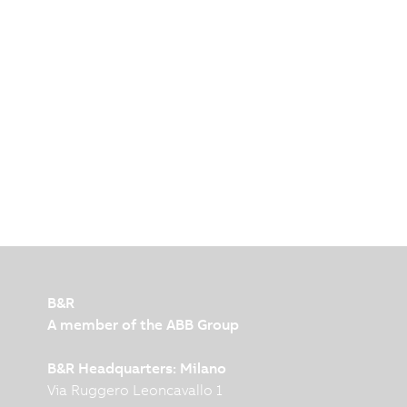
B&R
A member of the ABB Group
B&R Headquarters: Milano
Via Ruggero Leoncavallo 1