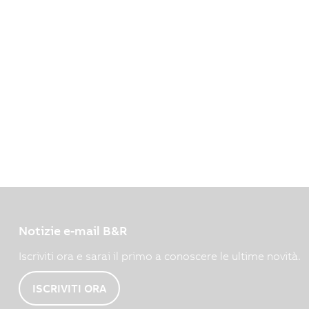
Notizie e-mail B&R
Iscriviti ora e sarai il primo a conoscere le ultime novità.
ISCRIVITI ORA