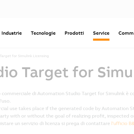
Industrie
Tecnologie
Prodotti
Service
Commu
Target for Simulink Licensing
o Target for Simul