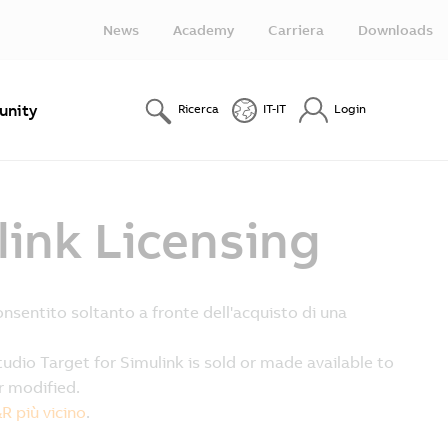
News
Academy
Carriera
Downloads
nity
Ricerca
IT-IT
Login
ink Licensing