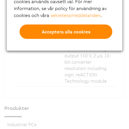
cookies används oavsett val. För mer
configurable as inputs
information, se vår policy för användning av
or outputs, 1 analog
cookies och våra
sekretessmeddelanden
.
input ±10 V, 500 kHz
sampling frequency,
13-bit converter
Acceptera alla cookies
resolution including
sign, configurable
input filter, 1 analog
output ±10 V, 2 µs, 13-
bit converter
resolution including
sign, reACTION
Technology module
Produkter
Industrial PCs