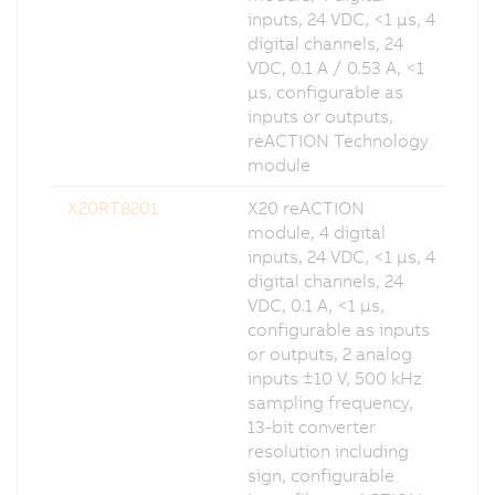
inputs, 24 VDC, <1 µs, 4
digital channels, 24
VDC, 0.1 A / 0.53 A, <1
µs, configurable as
inputs or outputs,
reACTION Technology
module
X20RT8201
X20 reACTION
module, 4 digital
inputs, 24 VDC, <1 µs, 4
digital channels, 24
VDC, 0.1 A, <1 µs,
configurable as inputs
or outputs, 2 analog
inputs ±10 V, 500 kHz
sampling frequency,
13-bit converter
resolution including
sign, configurable