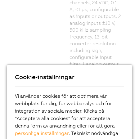
channels, 24 VDC, 0.1
A, <1 µs, configurable
as inputs or outputs, 2
analog inputs ±10 V,
500 kHz sampling
frequency, 13-bit
converter resolution
including sign,
configurable input
filter, 1 analog output
±10 V, 2 µs, 13-bit
Cookie-inställningar
converter resolution
including sign,
reACTION Technology
Vi använder cookies för att optimera vår
module
webbplats för dig, för webbanalys och för
X20RT8401
X20 reACTION
integration av sociala medier. Klicka på
module, 4 digital
"Acceptera alla cookies" för att acceptera
inputs, 24 VDC, <1 µs, 4
denna form av användning eller för att göra
digital channels, 24
personliga inställningar
. Tekniskt nödvändiga
VDC, 0.1 A, <1 µs,