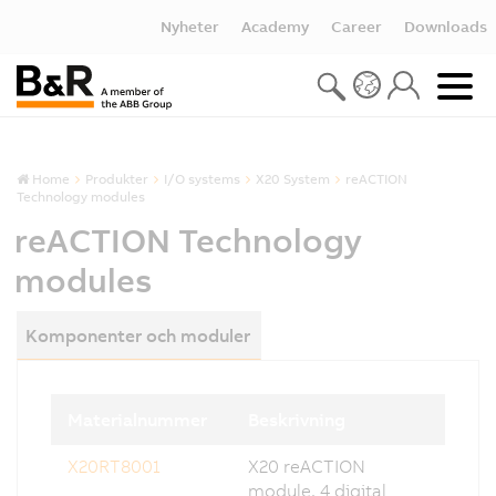
Nyheter
Academy
Career
Downloads
Home
Produkter
I/O systems
X20 System
reACTION
Technology modules
reACTION Technology
modules
Komponenter och moduler
Materialnummer
Beskrivning
X20RT8001
X20 reACTION
module, 4 digital