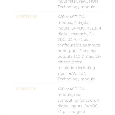
input filter, reACTION
Technology module
X20RT8202
X20 reACTION
module, 4 digital
inputs, 24 VDC, <1 µs, 4
digital channels, 24
VDC, 0.1 A, <1 µs,
configurable as inputs
or outputs, 2 analog
outputs ±10 V, 2 µs, 13-
bit converter
resolution including
sign, reACTION
Technology module
X20RT8381
X20 reACTION
module, real
computing function, 4
digital inputs, 24 VDC,
<1 µs, 4 digital