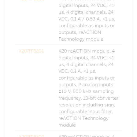
digital inputs, 24 VDC, <1
µs, 4 digital channels, 24
VDC, 0.1 A / 0.53 A, <1 µs,
configurable as inputs or
outputs, reACTION
Technology module
X20RT8201
X20 reACTION module, 4
digital inputs, 24 VDC, <1
µs, 4 digital channels, 24
VDC, 0.1 A, <1 µs,
configurable as inputs or
outputs, 2 analog inputs
±10 V, 500 kHz sampling
frequency, 13-bit converter
resolution including sign,
configurable input filter,
reACTION Technology
module
X20RT8202
X20 reACTION module, 4