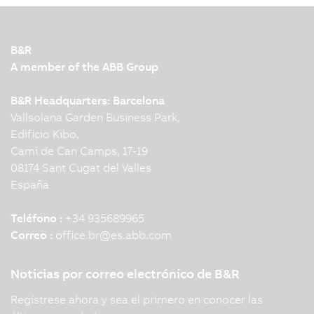
B&R
A member of the ABB Group
B&R Headquarters: Barcelona
Vallsolana Garden Business Park,
Edificio Kibo,
Cami de Can Camps, 17-19
08174 Sant Cugat del Valles
España
Teléfono :
+34 935689965
Correo :
office.br
@
es.abb.com
Noticias por correo electrónico de B&R
Regístrese ahora y sea el primero en conocer las