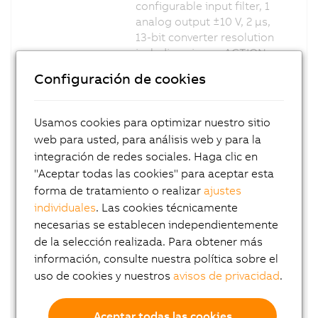
configurable input filter, 1
analog output ±10 V, 2 µs,
13-bit converter resolution
including sign, reACTION
Technology module
Configuración de cookies
X20RT8401
X20 reACTION module, 4
digital inputs, 24 VDC, <1
Usamos cookies para optimizar nuestro sitio
µs, 4 digital channels, 24
web para usted, para análisis web y para la
VDC, 0.1 A, <1 µs,
integración de redes sociales. Haga clic en
configurable as inputs or
"Aceptar todas las cookies" para aceptar esta
outputs, 1 analog input ±10
V, 500 kHz sampling
forma de tratamiento o realizar
ajustes
frequency, 13-bit converter
individuales
. Las cookies técnicamente
resolution including sign,
necesarias se establecen independientemente
configurable input filter, 1
de la selección realizada. Para obtener más
analog output ±10 V, 2 µs,
información, consulte nuestra política sobre el
13-bit converter resolution
uso de cookies y nuestros
avisos de privacidad
.
including sign, reACTION
Technology module
Aceptar todas las cookies