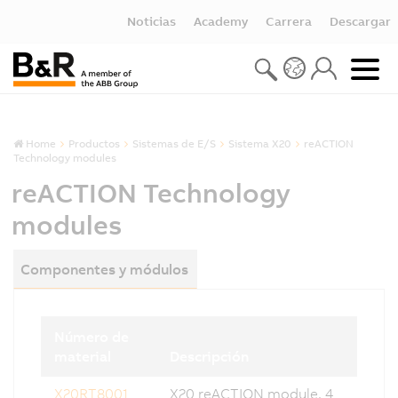
Noticias
Academy
Carrera
Descargar
Home
Productos
Sistemas de E/S
Sistema X20
reACTION
Technology modules
reACTION Technology
modules
Componentes y módulos
Número de
material
Descripción
X20RT8001
X20 reACTION module, 4