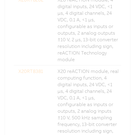
digital inputs, 24 VDC, <1
µs, 4 digital channels, 24
VDC, 0.1 A, <1 µs,
configurable as inputs or
outputs, 2 analog outputs
±10 V, 2 µs, 13-bit converter
resolution including sign,
reACTION Technology
module
X20RT8381
X20 reACTION module, real
computing function, 4
digital inputs, 24 VDC, <1
µs, 4 digital channels, 24
VDC, 0.1 A, <1 µs,
configurable as inputs or
outputs, 2 analog inputs
±10 V, 500 kHz sampling
frequency, 13-bit converter
resolution including sign,