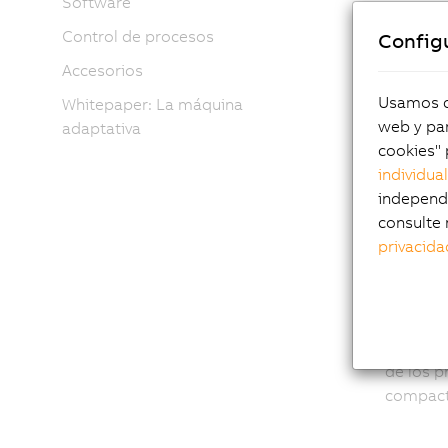
Software
Control de procesos
Config
Accesorios
Usamos co
Whitepaper: La máquina
web y par
adaptativa
cookies" 
individua
independi
Con
consulte 
privacida
dir
Las cone
de los p
compacta