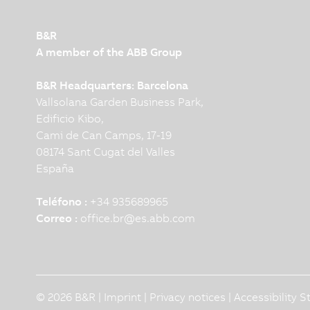
B&R
A member of the ABB Group
B&R Headquarters: Barcelona
Vallsolana Garden Business Park,
Edificio Kibo,
Cami de Can Camps, 17-19
08174 Sant Cugat del Valles
España
Teléfono :
+34 935689965
Correo :
office.br
@
es.abb.com
© 2026 B&R |
Imprint
|
Privacy notices
|
Accessibility 