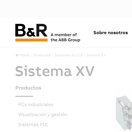
Sobre nosotros
Home
Productos
Sistemas de E/S
Sistema XV
Sistema XV
Productos
PCs industriales
Visualización y gestión
Sistemas PLC