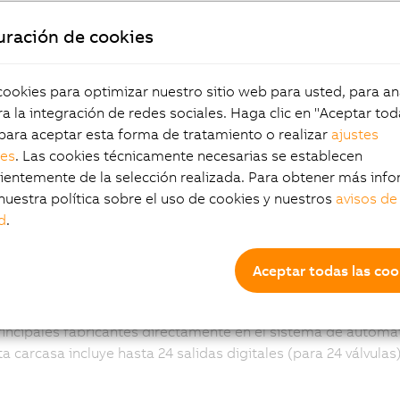
Documentación
uración de cookies
Manual de usuario de XV
okies para optimizar nuestro sitio web para usted, para aná
Manual de usuario de Compact E/S
a la integración de redes sociales. Haga clic en "Aceptar tod
para aceptar esta forma de tratamiento o realizar
ajustes
les
. Las cookies técnicamente necesarias se establecen
entemente de la selección realizada. Para obtener más info
exión de bus de campo
nuestra política sobre el uso de cookies y nuestros
avisos de
d
.
ecta en la válvula
Aceptar todas las coo
xiones de las válvulas XV permiten la integración de válvula
rincipales fabricantes directamente en el sistema de automat
 carcasa incluye hasta 24 salidas digitales (para 24 válvulas)