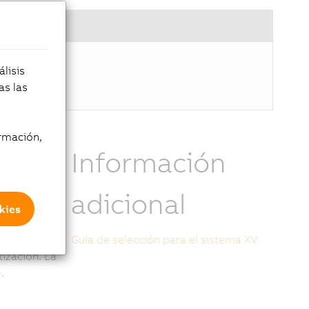
lisis
as las
rmación,
Información
adicional
kies
s neumáticas
Guía de selección para el sistema XV
ización. La
.