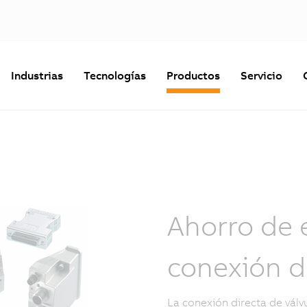
Industrias
Tecnologías
Productos
Servicio
Ahorro de 
conexión d
La conexión directa de válv