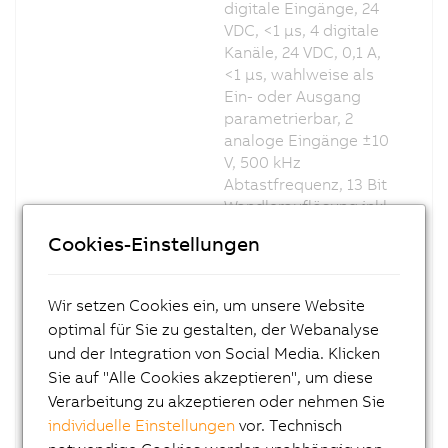
digitale Eingänge, 24
VDC, <1 µs, 4 digitale
Kanäle, 24 VDC, 0,1 A,
<1 µs, wahlweise als
Ein- oder Ausgang
parametrierbar, 2
analoge Eingänge ±10
V, 500 kHz
Abtastfrequenz, 13 Bit
Wandlerauflösung inkl.
Vorzeichen,
Cookies-Einstellungen
Eingangsfilter
parametrierbar, 1
analoger Ausgang ±10
Wir setzen Cookies ein, um unsere Website
V, 2 µs, 13 Bit
optimal für Sie zu gestalten, der Webanalyse
Wandlerauflösung inkl.
und der Integration von Social Media. Klicken
Vorzeichen, reACTION
Sie auf "Alle Cookies akzeptieren", um diese
Technology Modul
Verarbeitung zu akzeptieren oder nehmen Sie
X20RT8401
X20 reACTION Modul,
individuelle Einstellungen
vor. Technisch
4 digitale Eingänge, 24