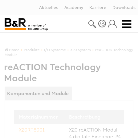
Aktuelles
Academy
Karriere
Downloads
Home
Produkte
I/O Systeme
X20 System
reACTION Technology
Module
reACTION Technology
Module
Komponenten und Module
Materialnummer
Beschreibung
X20RT8001
X20 reACTION Modul,
4 digitale Eingänge, 24