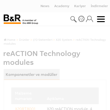
News
Academy
Kariyer
İndirmeler
Home
Ürünler
I/O Sistemleri
X20 System
reACTION Technology
modules
reACTION Technology
modules
Komponenetler ve modüller
Malzeme
numarası
Açıklama
X20RT8001
X20 reACTION module, 4