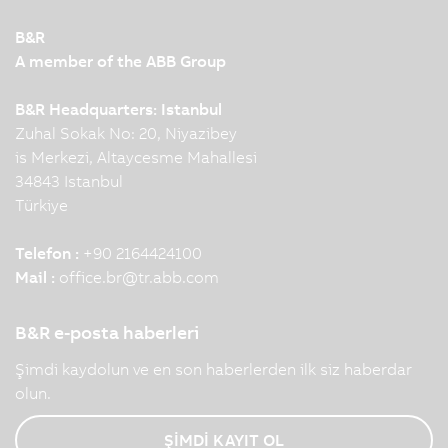
B&R
A member of the ABB Group
B&R Headquarters: Istanbul
Zuhal Sokak No: 20, Niyazibey
is Merkezi, Altaycesme Mahallesi
34843 Istanbul
Türkiye
Telefon :
+90 2164424100
Mail :
office.br
@
tr.abb.com
B&R e-posta haberleri
Şimdi kaydolun ve en son haberlerden ilk siz haberdar
olun.
ŞİMDİ KAYIT OL