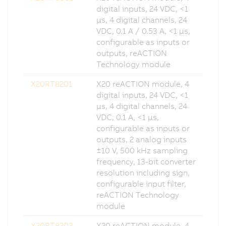
digital inputs, 24 VDC, <1
µs, 4 digital channels, 24
VDC, 0.1 A / 0.53 A, <1 µs,
configurable as inputs or
outputs, reACTION
Technology module
X20RT8201
X20 reACTION module, 4
digital inputs, 24 VDC, <1
µs, 4 digital channels, 24
VDC, 0.1 A, <1 µs,
configurable as inputs or
outputs, 2 analog inputs
±10 V, 500 kHz sampling
frequency, 13-bit converter
resolution including sign,
configurable input filter,
reACTION Technology
module
X20RT8202
X20 reACTION module, 4