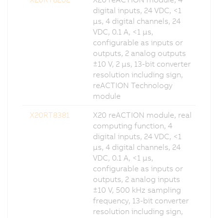
digital inputs, 24 VDC, <1
µs, 4 digital channels, 24
VDC, 0.1 A, <1 µs,
configurable as inputs or
outputs, 2 analog outputs
±10 V, 2 µs, 13-bit converter
resolution including sign,
reACTION Technology
module
X20RT8381
X20 reACTION module, real
computing function, 4
digital inputs, 24 VDC, <1
µs, 4 digital channels, 24
VDC, 0.1 A, <1 µs,
configurable as inputs or
outputs, 2 analog inputs
±10 V, 500 kHz sampling
frequency, 13-bit converter
resolution including sign,