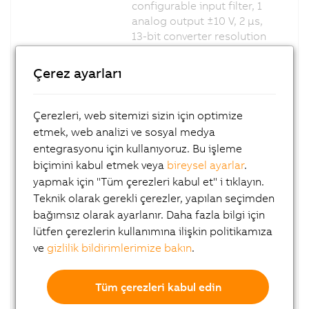
configurable input filter, 1
analog output ±10 V, 2 µs,
13-bit converter resolution
including sign, reACTION
Technology module
Çerez ayarları
X20RT8401
X20 reACTION module, 4
digital inputs, 24 VDC, <1
Çerezleri, web sitemizi sizin için optimize
µs, 4 digital channels, 24
etmek, web analizi ve sosyal medya
VDC, 0.1 A, <1 µs,
entegrasyonu için kullanıyoruz. Bu işleme
configurable as inputs or
biçimini kabul etmek veya
bireysel ayarlar
.
outputs, 1 analog input ±10
yapmak için "Tüm çerezleri kabul et" i tıklayın.
V, 500 kHz sampling
Teknik olarak gerekli çerezler, yapılan seçimden
frequency, 13-bit converter
bağımsız olarak ayarlanır. Daha fazla bilgi için
resolution including sign,
configurable input filter, 1
lütfen çerezlerin kullanımına ilişkin politikamıza
analog output ±10 V, 2 µs,
ve
gizlilik bildirimlerimize bakın
.
13-bit converter resolution
including sign, reACTION
Tüm çerezleri kabul edin
Technology module