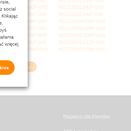
VSC122001.051P-000
VSC122001.053P-000
isie,
VSC122002.000P-000
VSC122002.041P-000
z social
VSC122002.051P-000
VSC122002.141P-000
Klikając
VSC122002.14BP-000
VSC122004.000P-000
e.
VSC122004.031P-000
VSC122004.03BP-000
byś
VSC122004.051P-000
VSC122005.000P-000
iałania
VSC122005.051P-000
VSC122005.053P-000
ać więcej
VSC122005.05BP-000
VSC122005.07BP-000
kies
Załaduj więcej
Magazyn dla klientów