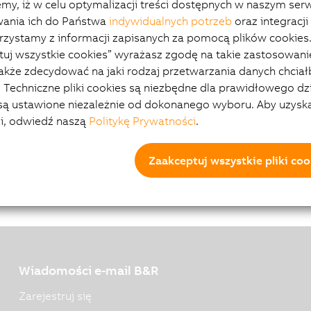
my, iż w celu optymalizacji treści dostępnych w naszym serw
Rozmiar
Typ
Pobierz
ania ich do Państwa
indywidualnych potrzeb
oraz integracji 
zystamy z informacji zapisanych za pomocą plików cookies. 
/2025
254 KB
PDF
U10_041745_0021_Rev._0
uj wszystkie cookies” wyrażasz zgodę na takie zastosowani
0.pdf
akże zdecydować na jaki rodzaj przetwarzania danych chciał
 Techniczne pliki cookies są niezbędne dla prawidłowego dz
art Camera
 są ustawione niezależnie od dokonanego wyboru. Aby uzysk
ji, odwiedź naszą
Politykę Prywatności
.
Zaakceptuj wszystkie pliki coo
Wiadomości e-mail B&R
Zarejestruj się