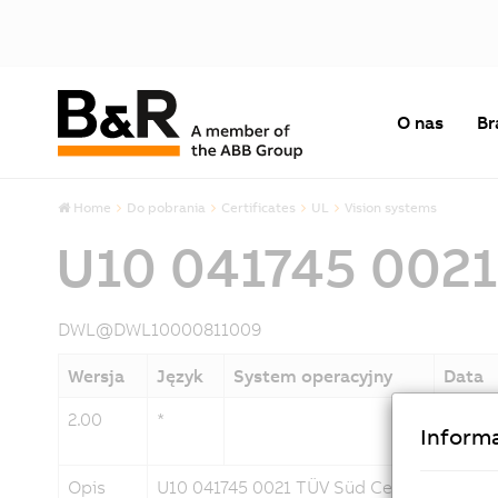
O nas
Br
Home
Do pobrania
Certificates
UL
Vision systems
U10 041745 0021
DWL@DWL10000811009
Wersja
Język
System operacyjny
Data
2.00
*
13/07
Informa
Opis
U10 041745 0021 TÜV Süd Certificate Sm