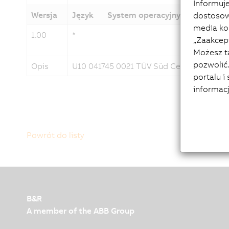
Informuje
Wersja
Język
System operacyjny
Data
dostosow
media kor
1.00
*
18/02
„Zaakcept
Możesz t
pozwolić.
Opis
U10 041745 0021 TÜV Süd Certificate Sm
portalu i
informac
Powrót do listy
B&R
A member of the ABB Group