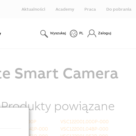
Aktualności
Academy
Praca
Do pobrania
y
Wyszukaj
PL
Zaloguj
ate Smart Camera
Produkty powiązane
VFC42040.000P
VSC122001.000P-000
VSC122001.041P-000
VSC122001.04BP-000