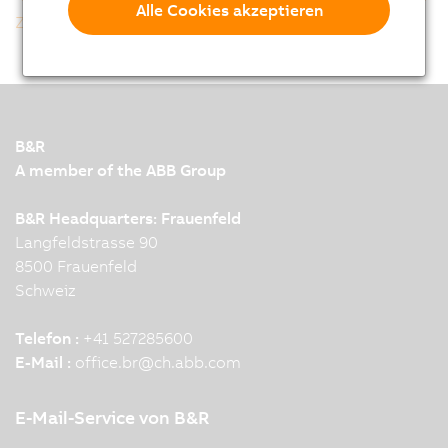
Alle Cookies akzeptieren
Zurück zur Gesamtliste
B&R
A member of the ABB Group
B&R Headquarters: Frauenfeld
Langfeldstrasse 90
8500 Frauenfeld
Schweiz
Telefon :
+41 527285600
E-Mail :
office.br
@
ch.abb.com
E-Mail-Service von B&R