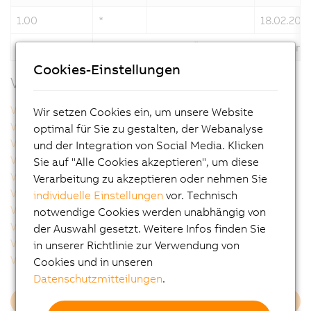
1.00
*
18.02.202
Beschreibung
U10 041745 0021 TÜV Süd Certificate Sm
Cookies-Einstellungen
Verwandte Produkte
VFC42040.000P
VSC122001.000P-000
Wir setzen Cookies ein, um unsere Website
VSC122001.041P-000
VSC122001.04BP-000
optimal für Sie zu gestalten, der Webanalyse
VSC122001.051P-000
VSC122001.053P-000
und der Integration von Social Media. Klicken
VSC122002.000P-000
VSC122002.041P-000
Sie auf "Alle Cookies akzeptieren", um diese
VSC122002.051P-000
VSC122002.141P-000
Verarbeitung zu akzeptieren oder nehmen Sie
VSC122002.14BP-000
VSC122004.000P-000
individuelle Einstellungen
vor. Technisch
VSC122004.031P-000
VSC122004.03BP-000
notwendige Cookies werden unabhängig von
VSC122004.051P-000
VSC122005.000P-000
der Auswahl gesetzt. Weitere Infos finden Sie
VSC122005.051P-000
VSC122005.053P-000
in unserer Richtlinie zur Verwendung von
VSC122005.05BP-000
VSC122005.07BP-000
Cookies und in unseren
Datenschutzmitteilungen
.
Mehr laden