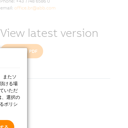
Phone: +43 7748 6586 0
email:
office.br
@
abb.com
View latest version
Download PDF
、またソ
意頂ける場
していただ
は、選択の
するポリシ
意する