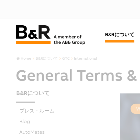
B&Rについて
Home
B&Rについて
GTC
International
General Terms &
B&Rについて
プレス・ルーム
Blog
AutoMates