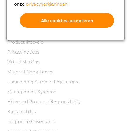
Locations
onze
privacyverklaringen
.
Contact
Alle cookies accepteren
Imprint
GTC
Product lifecycle
Privacy notices
Virtual Marking
Material Compliance
Engineering Sample Regulations
Management Systems
Extended Producer Responsibility
Sustainability
Corporate Governance