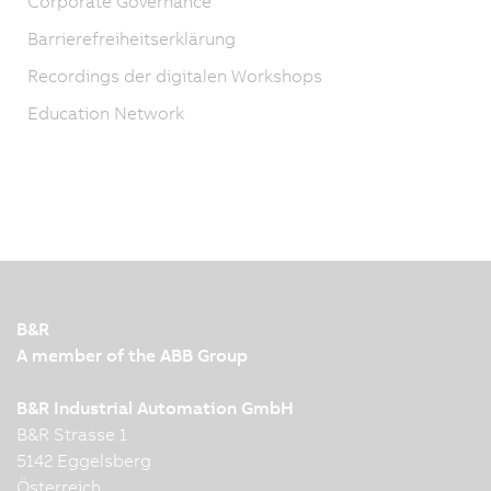
Corporate Governance
Barrierefreiheitserklärung
Recordings der digitalen Workshops
Education Network
B&R
A member of the ABB Group
B&R Industrial Automation GmbH
B&R Strasse 1
5142 Eggelsberg
Österreich